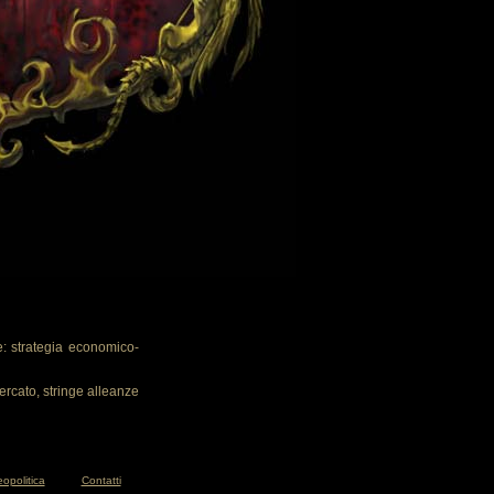
: strategia economico-
ercato, stringe alleanze
opolitica
Contatti