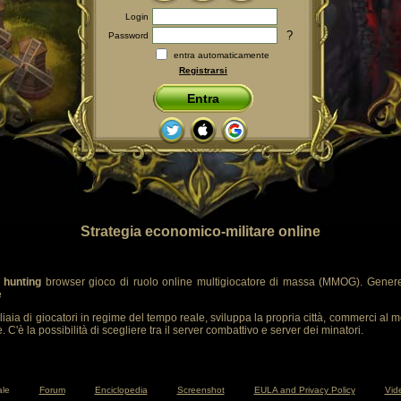
Login
?
Password
entra automaticamente
Registrarsi
Entra
Strategia economico-militare online
 hunting
browser gioco di ruolo online multigiocatore di massa (MMOG). Genere
e
liaia di giocatori in regime del tempo reale, sviluppa la propria città, commerci al m
 C'è la possibilità di scegliere tra il server combattivo e server dei minatori.
ale
Forum
Enciclopedia
Screenshot
EULA and Privacy Policy
Vide