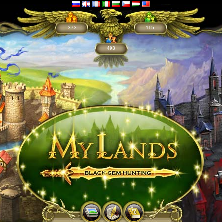
373
115
493