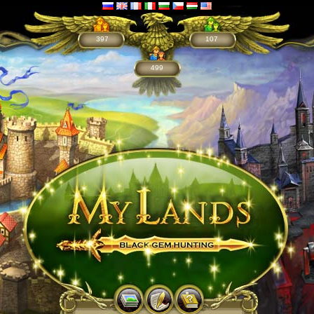
397
107
499