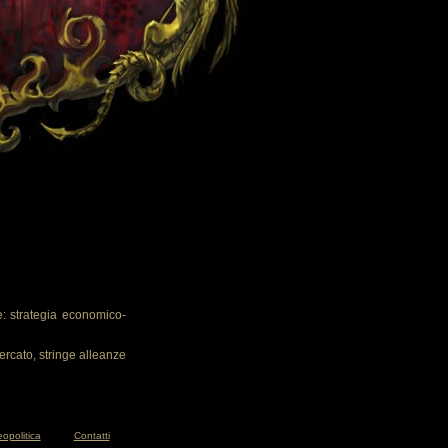
: strategia economico-
ercato, stringe alleanze
opolitica
Contatti