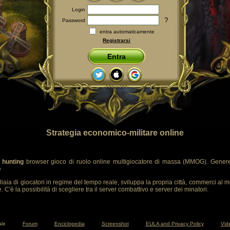
Login
?
Password
entra automaticamente
Registrarsi
Entra
Strategia economico-militare online
 hunting
browser gioco di ruolo online multigiocatore di massa (MMOG). Genere
e
liaia di giocatori in regime del tempo reale, sviluppa la propria città, commerci al m
 C'è la possibilità di scegliere tra il server combattivo e server dei minatori.
ale
Forum
Enciclopedia
Screenshot
EULA and Privacy Policy
Vide