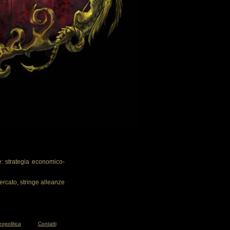
: strategia economico-
ercato, stringe alleanze
opolitica
Contatti