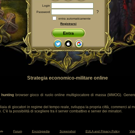
Login
?
Password
entra automaticamente
Registrarsi
Entra
Strategia economico-militare online
 hunting
browser gioco di ruolo online multigiocatore di massa (MMOG). Genere
e
liaia di giocatori in regime del tempo reale, sviluppa la propria città, commerci al m
 C'è la possibilità di scegliere tra il server combattivo e server dei minatori.
ale
Forum
Enciclopedia
Screenshot
EULA and Privacy Policy
Vide