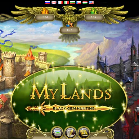
374
109
497