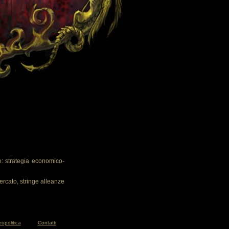
: strategia economico-
ercato, stringe alleanze
opolitica
Contatti