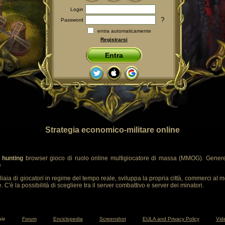
Login
?
Password
entra automaticamente
Registrarsi
Entra
Strategia economico-militare online
 hunting
browser gioco di ruolo online multigiocatore di massa (MMOG). Genere
e
liaia di giocatori in regime del tempo reale, sviluppa la propria città, commerci al m
 C'è la possibilità di scegliere tra il server combattivo e server dei minatori.
ale
Forum
Enciclopedia
Screenshot
EULA and Privacy Policy
Vide