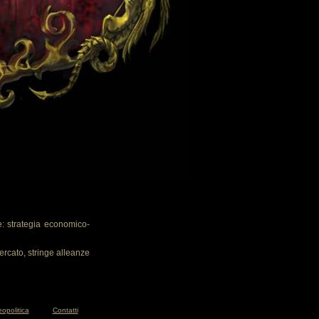
: strategia economico-
ercato, stringe alleanze
opolitica
Contatti