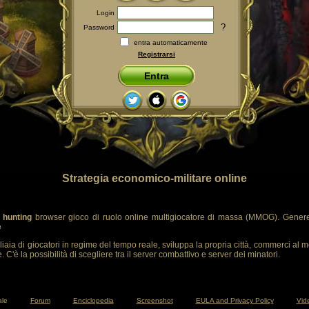
Login
?
Password
entra automaticamente
Registrarsi
Entra
Strategia economico-militare online
 hunting
browser gioco di ruolo online multigiocatore di massa (MMOG). Genere
e
liaia di giocatori in regime del tempo reale, sviluppa la propria città, commerci al m
 C'è la possibilità di scegliere tra il server combattivo e server dei minatori.
ale
Forum
Enciclopedia
Screenshot
EULA and Privacy Policy
Vide