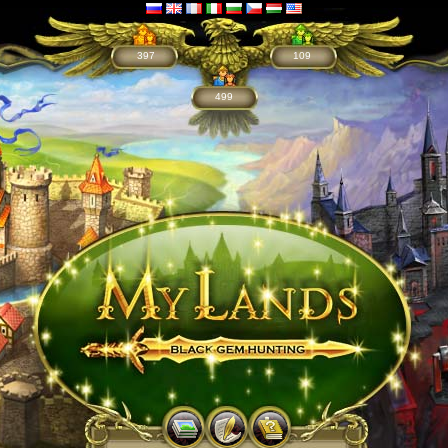
397
109
499