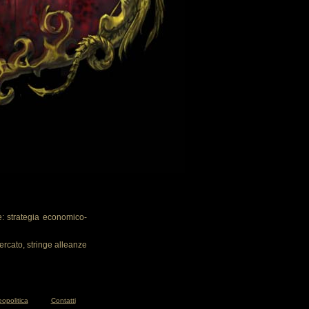
: strategia economico-
ercato, stringe alleanze
opolitica
Contatti