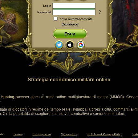
Login
?
Password
entra automaticamente
Registrarsi
Entra
Strategia economico-militare online
 hunting
browser gioco di ruolo online multigiocatore di massa (MMOG). Genere
e
liaia di giocatori in regime del tempo reale, sviluppa la propria città, commerci al m
 C'è la possibilità di scegliere tra il server combattivo e server dei minatori.
ale
Forum
Enciclopedia
Screenshot
EULA and Privacy Policy
Vide