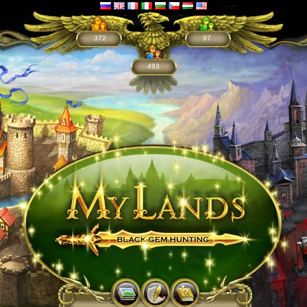
372
97
493