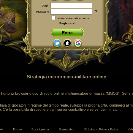
Login
?
Password
entra automaticamente
Registrarsi
Entra
Strategia economico-militare online
 hunting
browser gioco di ruolo online multigiocatore di massa (MMOG). Genere
e
liaia di giocatori in regime del tempo reale, sviluppa la propria città, commerci al m
 C'è la possibilità di scegliere tra il server combattivo e server dei minatori.
ale
Forum
Enciclopedia
Screenshot
EULA and Privacy Policy
Vide