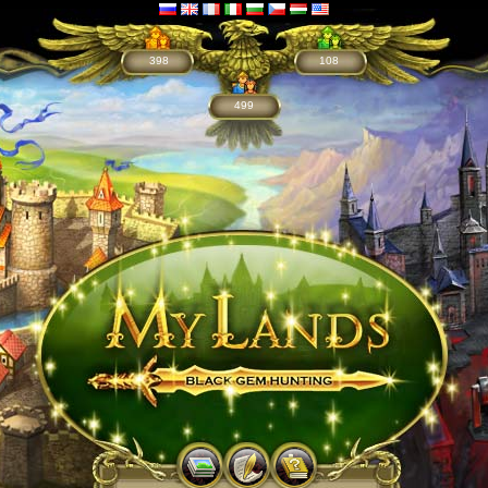
398
108
499