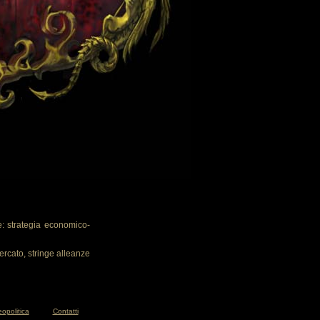
: strategia economico-
ercato, stringe alleanze
opolitica
Contatti