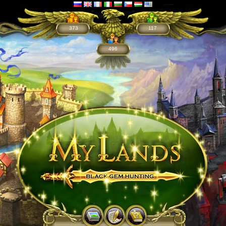
373
117
496