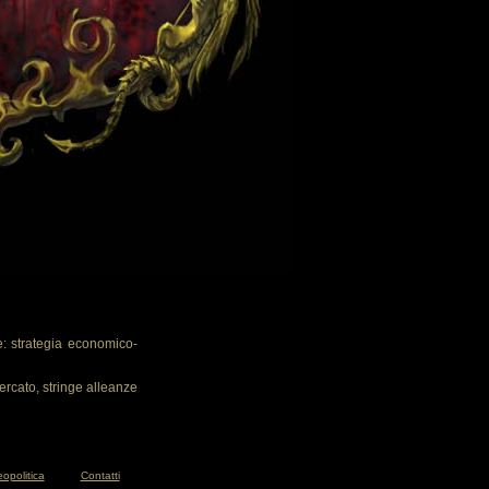
: strategia economico-
ercato, stringe alleanze
opolitica
Contatti