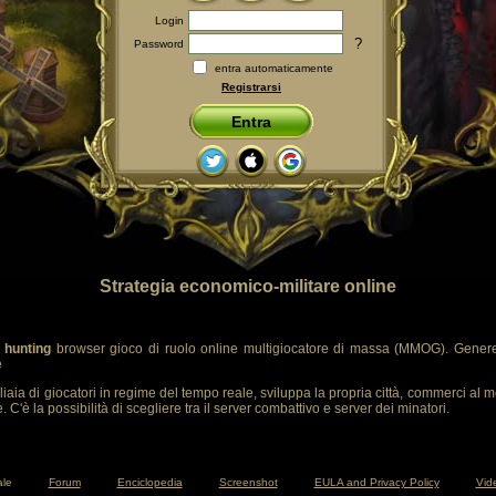
Login
?
Password
entra automaticamente
Registrarsi
Entra
Strategia economico-militare online
 hunting
browser gioco di ruolo online multigiocatore di massa (MMOG). Genere
e
liaia di giocatori in regime del tempo reale, sviluppa la propria città, commerci al m
 C'è la possibilità di scegliere tra il server combattivo e server dei minatori.
ale
Forum
Enciclopedia
Screenshot
EULA and Privacy Policy
Vide