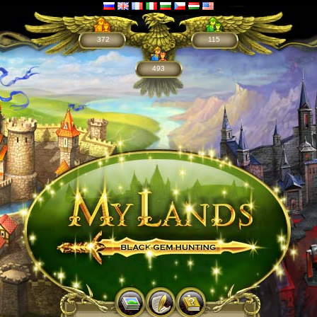
372
115
493