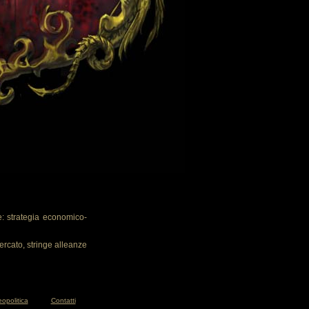
: strategia economico-
ercato, stringe alleanze
opolitica
Contatti