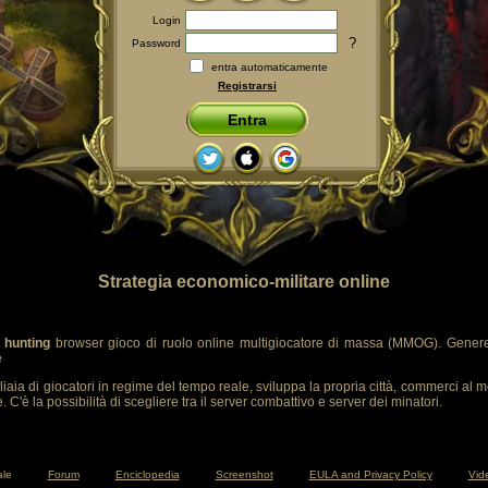
Login
?
Password
entra automaticamente
Registrarsi
Entra
Strategia economico-militare online
 hunting
browser gioco di ruolo online multigiocatore di massa (MMOG). Genere
e
liaia di giocatori in regime del tempo reale, sviluppa la propria città, commerci al m
 C'è la possibilità di scegliere tra il server combattivo e server dei minatori.
ale
Forum
Enciclopedia
Screenshot
EULA and Privacy Policy
Vide