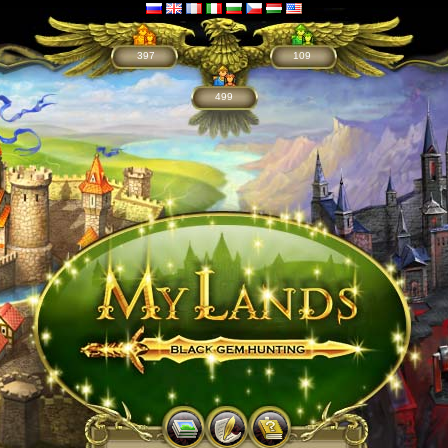
397
109
499