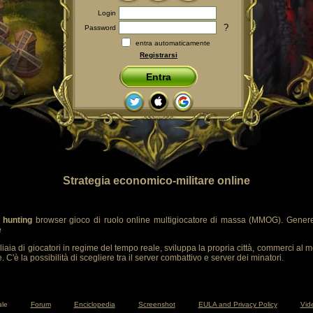
Login
?
Password
entra automaticamente
Registrarsi
Entra
Strategia economico-militare online
 hunting
browser gioco di ruolo online multigiocatore di massa (MMOG). Genere
e
liaia di giocatori in regime del tempo reale, sviluppa la propria città, commerci al m
 C'è la possibilità di scegliere tra il server combattivo e server dei minatori.
ale
Forum
Enciclopedia
Screenshot
EULA and Privacy Policy
Vide