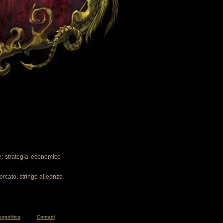
: strategia economico-
ercato, stringe alleanze
opolitica
Contatti