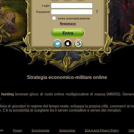
Login
?
Password
entra automaticamente
Registrarsi
Entra
Strategia economico-militare online
 hunting
browser gioco di ruolo online multigiocatore di massa (MMOG). Genere
e
liaia di giocatori in regime del tempo reale, sviluppa la propria città, commerci al m
 C'è la possibilità di scegliere tra il server combattivo e server dei minatori.
ale
Forum
Enciclopedia
Screenshot
EULA and Privacy Policy
Vide