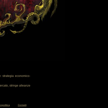
: strategia economico-
ercato, stringe alleanze
opolitica
Contatti