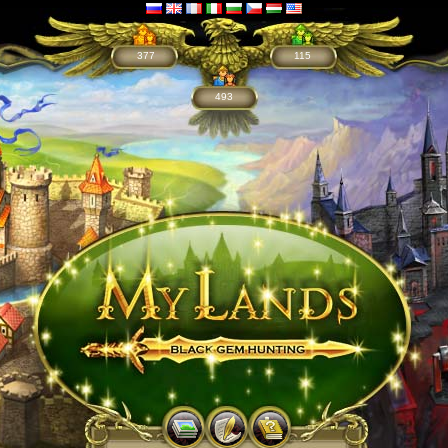
377
115
493