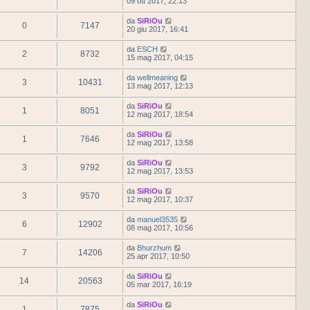
09 ott 2017, 22:13
da
SiRiOu
0
7147
20 giu 2017, 16:41
da
ESCH
2
8732
15 mag 2017, 04:15
da
wellmeaning
3
10431
13 mag 2017, 12:13
da
SiRiOu
1
8051
12 mag 2017, 18:54
da
SiRiOu
1
7646
12 mag 2017, 13:58
da
SiRiOu
3
9792
12 mag 2017, 13:53
da
SiRiOu
3
9570
12 mag 2017, 10:37
da
manuel3535
6
12902
08 mag 2017, 10:56
da
Bhurzhum
7
14206
25 apr 2017, 10:50
da
SiRiOu
14
20563
05 mar 2017, 16:19
da
SiRiOu
1
7875