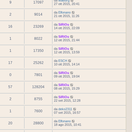
da
walburg
9
17097
27 ott 2015, 20:41
da
Elfonano
2
9014
21 ott 2015, 11:26
da
SiRiOu
16
23269
14 ott 2015, 22:09
da
SiRiOu
1
8022
12 ott 2015, 21:44
da
SiRiOu
1
17350
12 ott 2015, 13:59
da
ESCH
17
25262
10 ott 2015, 14:14
da
SiRiOu
0
7801
09 ott 2015, 19:04
da
SiRiOu
57
128204
08 ott 2015, 15:29
da
SiRiOu
2
8755
22 set 2015, 12:28
da
deko2311
1
7600
07 set 2015, 16:57
da
Elfonano
20
28800
18 ago 2015, 10:41