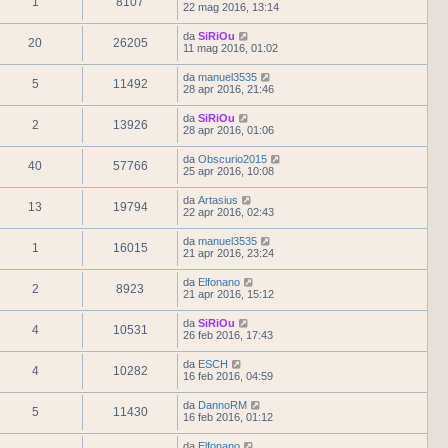
1
8107
22 mag 2016, 13:14
da
SiRiOu
20
26205
11 mag 2016, 01:02
da
manuel3535
5
11492
28 apr 2016, 21:46
da
SiRiOu
2
13926
28 apr 2016, 01:06
da
Obscurio2015
40
57766
25 apr 2016, 10:08
da
Artasius
13
19794
22 apr 2016, 02:43
da
manuel3535
1
16015
21 apr 2016, 23:24
da
Elfonano
2
8923
21 apr 2016, 15:12
da
SiRiOu
4
10531
26 feb 2016, 17:43
da
ESCH
4
10282
16 feb 2016, 04:59
da
DannoRM
5
11430
16 feb 2016, 01:12
da
Elfonano