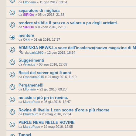
da
Elfonano
»
11 gen 2017, 13:51
separatore di migliaia
da
SiRiOu
»
05 ott 2013, 21:33
rendere visibile il prezzo o valore a pn degli artefatti.
da
SiRiOu
»
05 nov 2016, 22:52
mentore
da
Okki
»
01 ott 2016, 17:37
ADMINKIA NEWS-La voce dell'insolenza(nuovo magazine di M
da
dark1980
»
12 gen 2015, 18:34
Suggerimenti
da
Artasius
»
08 ago 2016, 22:05
Reset del server ogni 5 anni
da
Obscurio2015
»
24 mag 2016, 11:10
Pergamene!!!
da
Elfonano
»
22 giu 2016, 09:23
no aste e più pn in rovina.
da
MarcoPace
»
03 giu 2016, 12:47
Rovine di livello 1 con scorte d'oro e più risorse
da
Bhurzhum
»
28 mag 2016, 22:34
PERLE NERE NELLE ROVINE
da
MarcoPace
»
19 mag 2016, 12:05
Tunnel