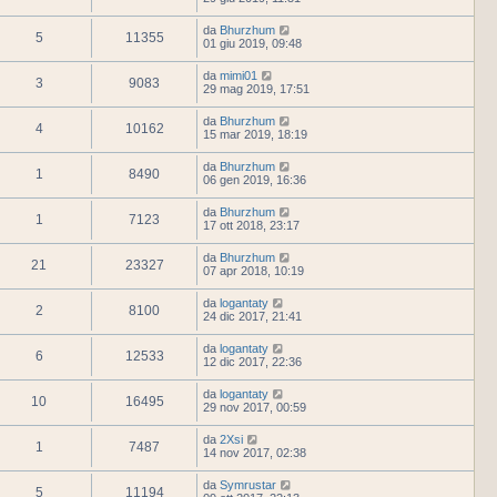
da
Bhurzhum
5
11355
01 giu 2019, 09:48
da
mimi01
3
9083
29 mag 2019, 17:51
da
Bhurzhum
4
10162
15 mar 2019, 18:19
da
Bhurzhum
1
8490
06 gen 2019, 16:36
da
Bhurzhum
1
7123
17 ott 2018, 23:17
da
Bhurzhum
21
23327
07 apr 2018, 10:19
da
logantaty
2
8100
24 dic 2017, 21:41
da
logantaty
6
12533
12 dic 2017, 22:36
da
logantaty
10
16495
29 nov 2017, 00:59
da
2Xsi
1
7487
14 nov 2017, 02:38
da
Symrustar
5
11194