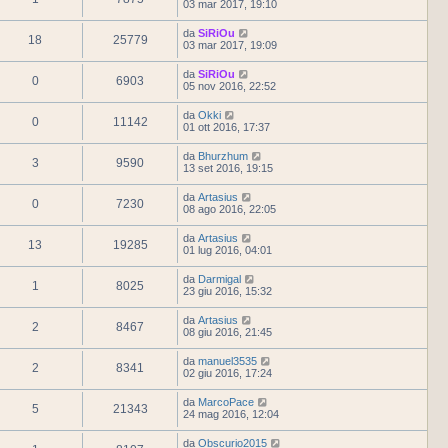
03 mar 2017, 19:10
da
SiRiOu
18
25779
03 mar 2017, 19:09
da
SiRiOu
0
6903
05 nov 2016, 22:52
da
Okki
0
11142
01 ott 2016, 17:37
da
Bhurzhum
3
9590
13 set 2016, 19:15
da
Artasius
0
7230
08 ago 2016, 22:05
da
Artasius
13
19285
01 lug 2016, 04:01
da
Darmigal
1
8025
23 giu 2016, 15:32
da
Artasius
2
8467
08 giu 2016, 21:45
da
manuel3535
2
8341
02 giu 2016, 17:24
da
MarcoPace
5
21343
24 mag 2016, 12:04
da
Obscurio2015