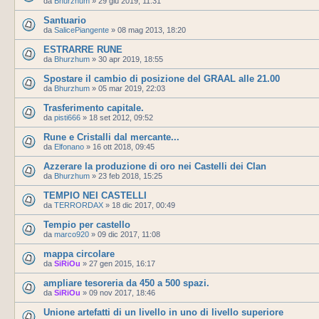
da
Bhurzhum
»
29 giu 2019, 11:31
Santuario
da
SalicePiangente
»
08 mag 2013, 18:20
ESTRARRE RUNE
da
Bhurzhum
»
30 apr 2019, 18:55
Spostare il cambio di posizione del GRAAL alle 21.00
da
Bhurzhum
»
05 mar 2019, 22:03
Trasferimento capitale.
da
pisti666
»
18 set 2012, 09:52
Rune e Cristalli dal mercante...
da
Elfonano
»
16 ott 2018, 09:45
Azzerare la produzione di oro nei Castelli dei Clan
da
Bhurzhum
»
23 feb 2018, 15:25
TEMPIO NEI CASTELLI
da
TERRORDAX
»
18 dic 2017, 00:49
Tempio per castello
da
marco920
»
09 dic 2017, 11:08
mappa circolare
da
SiRiOu
»
27 gen 2015, 16:17
ampliare tesoreria da 450 a 500 spazi.
da
SiRiOu
»
09 nov 2017, 18:46
Unione artefatti di un livello in uno di livello superiore