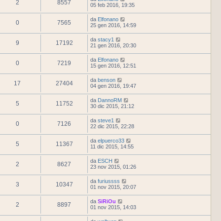
2
8557
05 feb 2016, 19:35
da
Elfonano
0
7565
25 gen 2016, 14:59
da
stacy1
9
17192
21 gen 2016, 20:30
da
Elfonano
0
7219
15 gen 2016, 12:51
da
benson
17
27404
04 gen 2016, 19:47
da
DannoRM
5
11752
30 dic 2015, 21:12
da
steve1
0
7126
22 dic 2015, 22:28
da
elpuerco33
5
11367
11 dic 2015, 14:55
da
ESCH
2
8627
23 nov 2015, 01:26
da
furiussss
3
10347
01 nov 2015, 20:07
da
SiRiOu
2
8897
01 nov 2015, 14:03