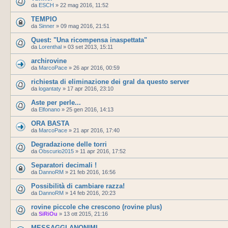
da
ESCH
»
22 mag 2016, 11:52
TEMPIO
da
Sinner
»
09 mag 2016, 21:51
Quest: "Una ricompensa inaspettata"
da
Lorenthal
»
03 set 2013, 15:11
archirovine
da
MarcoPace
»
26 apr 2016, 00:59
richiesta di eliminazione dei gral da questo server
da
logantaty
»
17 apr 2016, 23:10
Aste per perle...
da
Elfonano
»
25 gen 2016, 14:13
ORA BASTA
da
MarcoPace
»
21 apr 2016, 17:40
Degradazione delle torri
da
Obscurio2015
»
11 apr 2016, 17:52
Separatori decimali !
da
DannoRM
»
21 feb 2016, 16:56
Possibilità di cambiare razza!
da
DannoRM
»
14 feb 2016, 20:23
rovine piccole che crescono (rovine plus)
da
SiRiOu
»
13 ott 2015, 21:16
MESSAGGI ANONIMI