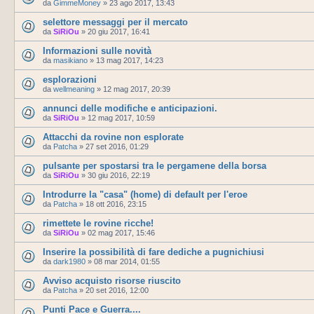
da
GimmeMoney
»
23 ago 2017, 13:43
selettore messaggi per il mercato
da
SiRiOu
»
20 giu 2017, 16:41
Informazioni sulle novità
da
masikiano
»
13 mag 2017, 14:23
esplorazioni
da
wellmeaning
»
12 mag 2017, 20:39
annunci delle modifiche e anticipazioni.
da
SiRiOu
»
12 mag 2017, 10:59
Attacchi da rovine non esplorate
da
Patcha
»
27 set 2016, 01:29
pulsante per spostarsi tra le pergamene della borsa
da
SiRiOu
»
30 giu 2016, 22:19
Introdurre la "casa" (home) di default per l'eroe
da
Patcha
»
18 ott 2016, 23:15
rimettete le rovine ricche!
da
SiRiOu
»
02 mag 2017, 15:46
Inserire la possibilità di fare dediche a pugnichiusi
da
dark1980
»
08 mar 2014, 01:55
Avviso acquisto risorse riuscito
da
Patcha
»
20 set 2016, 12:00
Punti Pace e Guerra....