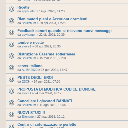
Ricette
da
spyhunter
»
14 giu 2023, 14:23
Rianimatori pieni e Accouont dormienti
da
Bhurzhum
»
29 apr 2023, 17:28
Feedback sonori quando si ricevono nuovi messaggi
da
spyhunter
»
22 dic 2021, 10:39
tombe e ricette
da
steve1
»
06 apr 2021, 20:36
Distruzione Caserme sotterranee
da
Bhurzhum
»
15 mar 2021, 21:04
server italiano
da
ALIEN2020
»
18 gen 2021, 14:47
PESTE DEGLI EROI
da
ESCH
»
14 gen 2021, 07:38
PROPOSTA DI MODIFICA CODICE D'ONORE
da
steve1
»
24 mar 2020, 16:12
Cancellare i giocatori BANNATI
da
Bhurzhum
»
11 ago 2019, 15:55
NUOVI STUDI!!!
da
Elfonano
»
27 mag 2018, 10:12
Centro di colonizzazione perfetto