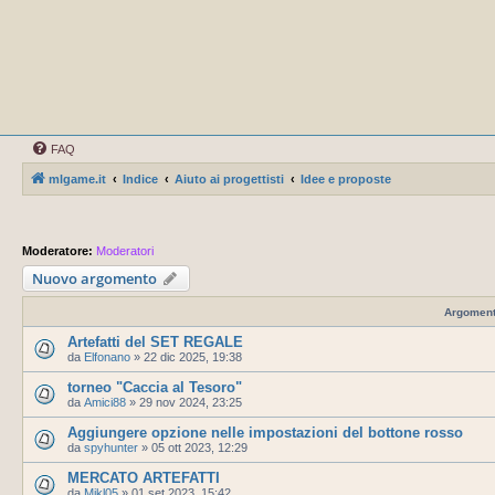
FAQ
mlgame.it
Indice
Aiuto ai progettisti
Idee e proposte
Moderatore:
Moderatori
Nuovo argomento
Argoment
Artefatti del SET REGALE
da
Elfonano
»
22 dic 2025, 19:38
torneo "Caccia al Tesoro"
da
Amici88
»
29 nov 2024, 23:25
Aggiungere opzione nelle impostazioni del bottone rosso
da
spyhunter
»
05 ott 2023, 12:29
MERCATO ARTEFATTI
da
Mikl05
»
01 set 2023, 15:42