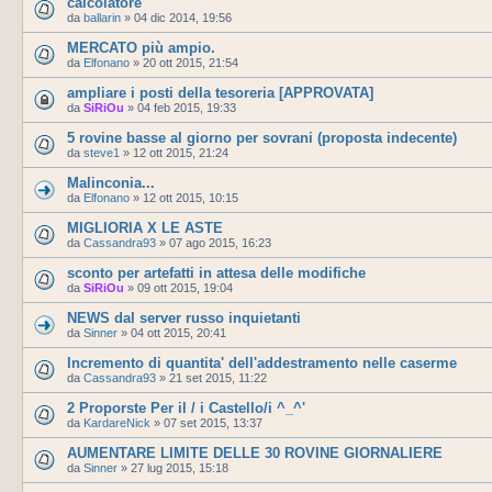
calcolatore
da
ballarin
»
04 dic 2014, 19:56
MERCATO più ampio.
da
Elfonano
»
20 ott 2015, 21:54
ampliare i posti della tesoreria [APPROVATA]
da
SiRiOu
»
04 feb 2015, 19:33
5 rovine basse al giorno per sovrani (proposta indecente)
da
steve1
»
12 ott 2015, 21:24
Malinconia...
da
Elfonano
»
12 ott 2015, 10:15
MIGLIORIA X LE ASTE
da
Cassandra93
»
07 ago 2015, 16:23
sconto per artefatti in attesa delle modifiche
da
SiRiOu
»
09 ott 2015, 19:04
NEWS dal server russo inquietanti
da
Sinner
»
04 ott 2015, 20:41
Incremento di quantita' dell'addestramento nelle caserme
da
Cassandra93
»
21 set 2015, 11:22
2 Proporste Per il / i Castello/i ^_^'
da
KardareNick
»
07 set 2015, 13:37
AUMENTARE LIMITE DELLE 30 ROVINE GIORNALIERE
da
Sinner
»
27 lug 2015, 15:18