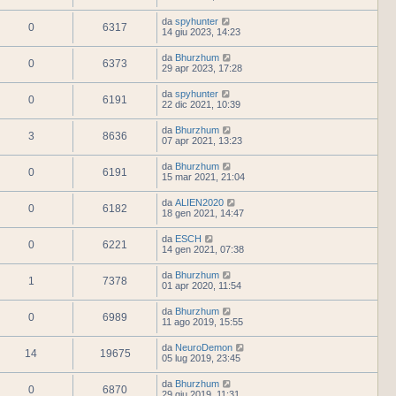
da
spyhunter
0
6317
14 giu 2023, 14:23
da
Bhurzhum
0
6373
29 apr 2023, 17:28
da
spyhunter
0
6191
22 dic 2021, 10:39
da
Bhurzhum
3
8636
07 apr 2021, 13:23
da
Bhurzhum
0
6191
15 mar 2021, 21:04
da
ALIEN2020
0
6182
18 gen 2021, 14:47
da
ESCH
0
6221
14 gen 2021, 07:38
da
Bhurzhum
1
7378
01 apr 2020, 11:54
da
Bhurzhum
0
6989
11 ago 2019, 15:55
da
NeuroDemon
14
19675
05 lug 2019, 23:45
da
Bhurzhum
0
6870
29 giu 2019, 11:31