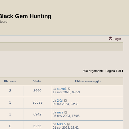
Black Gem Hunting
Board
Login
300 argomenti • Pagina
1
di
1
Risposte
Visite
Ultimo messaggio
da
steve1
2
8660
17 mar 2026, 09:53
da
2Xsi
1
36639
09 dic 2024, 23:33
da
razz
1
6942
05 nov 2023, 17:03
da
Mikl05
0
6256
01 set 2023, 15:42