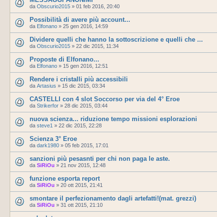
da
Obscurio2015
»
01 feb 2016, 20:40
Possibilità di avere più account...
da
Elfonano
»
25 gen 2016, 14:59
Dividere quelli che hanno la sottoscrizione e quelli che ...
da
Obscurio2015
»
22 dic 2015, 11:34
Proposte di Elfonano...
da
Elfonano
»
15 gen 2016, 12:51
Rendere i cristalli più accessibili
da
Artasius
»
15 dic 2015, 03:34
CASTELLI con 4 slot Soccorso per via del 4° Eroe
da
Strikerfor
»
28 dic 2015, 03:44
nuova scienza... riduzione tempo missioni esplorazioni
da
steve1
»
22 dic 2015, 22:28
Scienza 3° Eroe
da
dark1980
»
05 feb 2015, 17:01
sanzioni più pesasnti per chi non paga le aste.
da
SiRiOu
»
21 nov 2015, 12:48
funzione esporta report
da
SiRiOu
»
20 ott 2015, 21:41
smontare il perfezionamento dagli artefatti!(mat. grezzi)
da
SiRiOu
»
31 ott 2015, 21:10