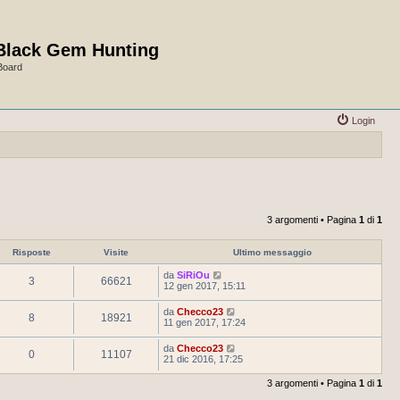
Black Gem Hunting
Board
Login
3 argomenti • Pagina
1
di
1
Risposte
Visite
Ultimo messaggio
da
SiRiOu
3
66621
12 gen 2017, 15:11
da
Checco23
8
18921
11 gen 2017, 17:24
da
Checco23
0
11107
21 dic 2016, 17:25
3 argomenti • Pagina
1
di
1