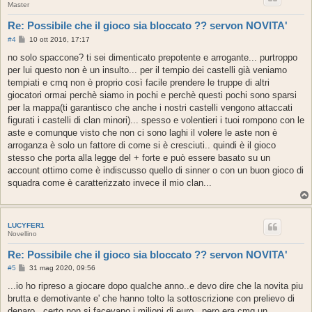
Master
Re: Possibile che il gioco sia bloccato ?? servon NOVITA'
M
#4
10 ott 2016, 17:17
e
s
no solo spaccone? ti sei dimenticato prepotente e arrogante... purtroppo
s
per lui questo non è un insulto... per il tempio dei castelli già veniamo
a
g
tempiati e cmq non è proprio così facile prendere le truppe di altri
g
giocatori ormai perchè siamo in pochi e perchè questi pochi sono sparsi
i
o
per la mappa(ti garantisco che anche i nostri castelli vengono attaccati
figurati i castelli di clan minori)... spesso e volentieri i tuoi rompono con le
aste e comunque visto che non ci sono laghi il volere le aste non è
arroganza è solo un fattore di come si è cresciuti.. quindi è il gioco
stesso che porta alla legge del + forte e può essere basato su un
account ottimo come è indiscusso quello di sinner o con un buon gioco di
squadra come è caratterizzato invece il mio clan...
LUCYFER1
Novellino
Re: Possibile che il gioco sia bloccato ?? servon NOVITA'
M
#5
31 mag 2020, 09:56
e
s
...io ho ripreso a giocare dopo qualche anno..e devo dire che la novita piu
s
brutta e demotivante e' che hanno tolto la sottoscrizione con prelievo di
a
g
denaro...certo non si facevano i milioni di euro...pero era cmq un