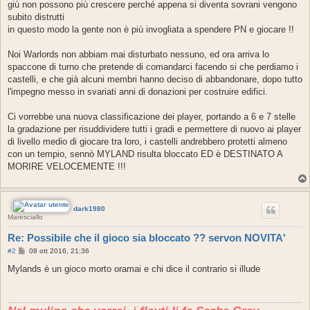
giù non possono più crescere perché appena si diventa sovrani vengono
subito distrutti
in questo modo la gente non è più invogliata a spendere PN e giocare !!
Noi Warlords non abbiam mai disturbato nessuno, ed ora arriva lo
spaccone di turno che pretende di comandarci facendo si che perdiamo i
castelli, e che già alcuni membri hanno deciso di abbandonare, dopo tutto
l'impegno messo in svariati anni di donazioni per costruire edifici.
Ci vorrebbe una nuova classificazione dei player, portando a 6 e 7 stelle
la gradazione per risuddividere tutti i gradi e permettere di nuovo ai player
di livello medio di giocare tra loro, i castelli andrebbero protetti almeno
con un tempio, sennò MYLAND risulta bloccato ED è DESTINATO A
MORIRE VELOCEMENTE !!!
dark1980
Maresciallo
Re: Possibile che il gioco sia bloccato ?? servon NOVITA'
M
#2
08 ott 2016, 21:36
e
s
Mylands è un gioco morto oramai e chi dice il contrario si illude
s
a
g
g
i