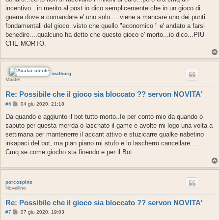
g
incentivo...in merito al post io dico semplicemente che in un gioco di
i
o
guerra dove a comandare e' uno solo.....viene a mancare uno dei punti
fondamentali del gioco..visto che quello "economico " e' andato a farsi
benedire....qualcuno ha detto che questo gioco e' morto...io dico...PIU
CHE MORTO.
walburg
Master
Re: Possibile che il gioco sia bloccato ?? servon NOVITA'
M
#6
04 giu 2020, 21:18
e
s
Da quando e aggiunto il bot tutto morto..Io per conto mio da quando o
s
saputo per questa merrda o laschato il game e avolte mi logo una volta a
a
g
settimana per mantenerre il accant attivo e stuzicarre qualke nabetino
g
inkapaci del bot, ma pian piano mi stufo e lo lascherro cancellare...
i
o
Cmq se come giocho sta finendo e per il Bot.
porcospino
Novellino
Re: Possibile che il gioco sia bloccato ?? servon NOVITA'
M
#7
07 giu 2020, 19:03
e