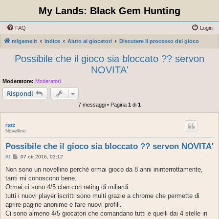
My Lands: Black Gem Hunting
FAQ
Login
mlgame.it
Indice
Aiuto ai giocatori
Discutere il processo del gioco
Possibile che il gioco sia bloccato ?? servon
NOVITA'
Moderatore:
Moderatori
Rispondi
7 messaggi • Pagina
1
di
1
razz
Novellino
Possibile che il gioco sia bloccato ?? servon NOVITA'
M
#1
07 ott 2016, 03:12
e
s
Non sono un novellino perchè ormai gioco da 8 anni ininterrottamente,
s
tanti mi conoscono bene.
a
g
Ormai ci sono 4/5 clan con rating di miliardi..
g
tutti i nuovi player iscritti sono multi grazie a chrome che permette di
i
o
aprire pagine anonime e fare nuovi profili.
Ci sono almeno 4/5 giocatori che comandano tutti e quelli dai 4 stelle in