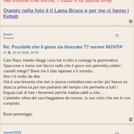
Nel mulino che vorrei, i flauti li fa Sasha Grey
o
Questo nella foto è il Lama Bruco e per me ci fanno i
Kebab
Sinner
Esquire
Re: Possibile che il gioco sia bloccato ?? servon NOVITA'
M
#3
10 ott 2016, 16:53
e
s
Caro Razz intanto rileggi cosa hai scritto e correggi la grammatica.
s
Spaccone o meno non faccio nulla che il gioco non permetta,volete i
a
g
castelli integri? Bene me li fate rapinare o li smonto.
g
Non c'è molto da dire.
i
o
Già è una fesseria che non si possa contrattaccare un lev piu' basso se
attacca prima lui,poi non parliamo del tempio che permette a tutti i
linguacciuti di fare i fenomeni perchè inattaccabili a vita....
L'artefatto sfera del saccheggiatore da risorse, lo uso visto che me lo son
comprato.
Buon pomeriggio
manuel3535