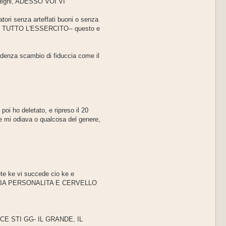
15 regni, ADESSO VOI VI
catori senza arteffati buoni o senza
TUTTO L'ESSERCITO-- questo e
nfidenza scambio di fiduccia come il
 poi ho deletato, e ripreso il 20
he mi odiava o qualcosa del genere,
e ke vi succede cio ke e
b CAMBIA PERSONALITA E CERVELLO
E STI GG- IL GRANDE, IL