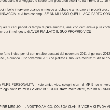
ne cotidiana e di veggiare e spiare tutti gioccatori picolli ke ha intorno a 10,
oi il bello interviene quando nn riesce a rubbare o anticipare sti piccolli gioc
ACCIA- e vi faro essempi--SE NN MI LASCI QUELL LAGO PARTO CON 
n quale x certi periodi di tempo fa pure amicizie, anzi con certi aveva pure co
a di mr b x il mell gesto di AVER PIALLATO IL SUO PROPRIO VICE-
io ho fatto il vice per lui con un altro accaunt dal novembre 2011 al gennaio 2012
ze , e quando il 22 novembre 2013 ho piallato il suo vice melbriz mi disse c
E PERSONALITA--- xcio amici, vice, coleghi clan-- di MR B, se nn volet
glio ke ogni volta ke mr b CAMBIA ACCOUNT statte molto atenti, xke mr 
E MEGLIO---IL VOSTRO AMICO, COLEGA CLAN, E VICE A KI FA DA VIC