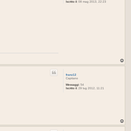
Iscritto il:
08 mag 2013, 22:23
T
o
p
franz12
Capitano
Messaggi:
54
Iscritto il:
29 lug 2012, 11:21
T
o
p