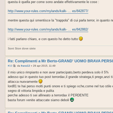
g
questa è quella per come sono andate effettivamente le cose :
g
i
o
http://www.your-rules.com/mylands/kalk- ... es/842877/
mentre questa quì smentisce la "trappola" di cui parla terror, in quanto 
http://www.your-rules.com/mylands/kalk- ... es/842882/
i fatti parlano chiaro, e con questo ho detto tutto
Sont Ston dove siete
Re: Complimenti a Mr Berto-GRAND' UOMO BRAVA PER
M
#10
da
franz12
»
29 apr 2015, 11:49
e
s
il mio unico rimpianto e non aver partecipato,berto perdeva solo il 5%
s
adesso qui in questo tuo post terrordax,il grande stratega,ti prego,anzi t
a
g
attacca nuovamente
g
lord81 te hai perso molti punti onore e ti spiego xche,come nel tuo stile
i
o
segno di vittoria limpida e pulita
perche adesso ti sei allineato a terrordax il PERDENTE
basta forum venite attaccate siamo deboli