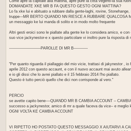
Come apre la capitale alla mattina, apre pure la citta vegenti-la sua ruti
DOMANDATE XKE MR B FA QUESTO GESTO OGNI MATTINA?
Lo fa xke lui e abituato a rubbare dalla gente-laghi, rovine, Stonehange, p
truppe---MR BERTO QUANDO NN RIESCE A RUBBARE QUALCOSA MINN
un messaggio ke lui manda di solito e in modo molto frequente
Altri gesti eroici sono le piallate alla gente ke lo considera amico, e co
suo vice jackynestor-e x questo particolare vi inoltro pure la rispost
---------------------------PAROLLE DI MR B------------
''Per quanto riguarda il piallaggio del mio vicie, trattasi di jakynestor , 
aprile 2012 con questo accaunt, e con il nuovo accaunt mai avuto allean
e io gli dissi che lo avrei piallato e il 15 febbraio 2014 l'ho piallato.
Questo è tutto perciò quello che dici non corrisponde al vero.''
PERCIO
se avette capito bene----QUANDO MR B CAMBIA ACCOUNT -- CAMBIA PUR
successo a jackynestor, amico di mr a quale faceva da vice-- e me
OGNI VOLTA KE CAMBIA ACCOUNT
VI RIPETTO HO POSTATO QUESTO MESSAGGIO X AIUTARVI A CAPIR