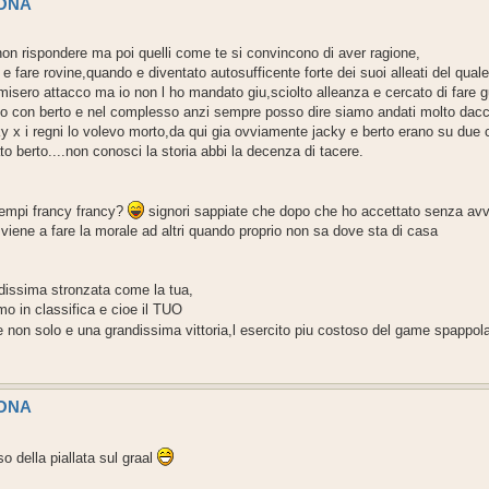
SONA
i non rispondere ma poi quelli come te si convincono di aver ragione,
fare rovine,quando e diventato autosufficente forte dei suoi alleati del quale s
misero attacco ma io non l ho mandato giu,sciolto alleanza e cercato di fare g
ioco con berto e nel complesso anzi sempre posso dire siamo andati molto da
 x i regni lo volevo morto,da qui gia ovviamente jacky e berto erano su due cla
o berto....non conosci la storia abbi la decenza di tacere.
tempi francy francy?
signori sappiate che dopo che ho accettato senza avv
iene a fare la morale ad altri quando proprio non sa dove sta di casa
andissima stronzata come la tua,
imo in classifica e cioe il TUO
me e non solo e una grandissima vittoria,l esercito piu costoso del game spappo
SONA
so della piallata sul graal