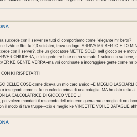
SONA
sa succede con il server se tutti ci comportiamo come l'elegante mr berto?
ine liv5to e 6to, fa 2,3 soldatini, trova un lago--ARRIVA MR BERTO E LO 
e succede con il server?, xke un gioccatore METTE SOLDI nell giocco se e moti
SERVER CHIUDERA, e l'elegante mr b ke nn ha versato 1 soldino lo sa bene, m
E GENTE VERRA--ma voi continuate a incoraggiare gente come mr b ke a
 CON KI RISPETARTI
DELLE COSE-come diceva un mio caro amico --E MEGLIO LASCIARLI C
o o insegnarti come si fa un calcolo prima di una bataglia, MA ho dato rett
N LA CALCOLATRICE DI GIOCCO VEDE LI
oi volevo mandarti il resoconto dell mio eroe guerra ma e meglio di no dopo l
 e con il modo di fare truppe--xcio e meglio ke VINCETTE VOI LE BATAGLIE ah
SONA