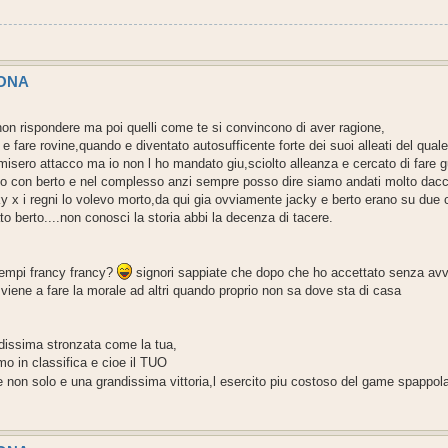
SONA
i non rispondere ma poi quelli come te si convincono di aver ragione,
fare rovine,quando e diventato autosufficente forte dei suoi alleati del quale s
misero attacco ma io non l ho mandato giu,sciolto alleanza e cercato di fare g
ioco con berto e nel complesso anzi sempre posso dire siamo andati molto da
 x i regni lo volevo morto,da qui gia ovviamente jacky e berto erano su due cla
o berto....non conosci la storia abbi la decenza di tacere.
tempi francy francy?
signori sappiate che dopo che ho accettato senza avv
iene a fare la morale ad altri quando proprio non sa dove sta di casa
andissima stronzata come la tua,
imo in classifica e cioe il TUO
me e non solo e una grandissima vittoria,l esercito piu costoso del game spappo