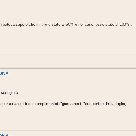
nn poteva sapere che il ritiro è stato al 50% e nel caso fosse stato al 100% :
SONA
i scongiuro,
 e personaggio ti sei complimentato"giustamente"con berto x la battaglia,