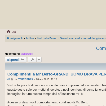
FAQ
mlgame.it
Indice
Hall della Fama
Grandi successi e record dei giocator
Com
Moderatore:
Moderatori
Rispondi
Complimenti a Mr Berto-GRAND' UOMO BRAVA P
M
#1
da
TERRORDAX
»
28 apr 2015, 11:15
e
s
Visto che pocchi di voi conoscono le grandi imprese dell carismatico l
s
questo gesto solo per motivi di coreteza negli confronti di gente ignorant
a
g
imbrogliati in tutto questo tempo dall affascinante mr. b
g
i
o
Adesso vi descrivo il comportamento cotidiano di Mr. Berto