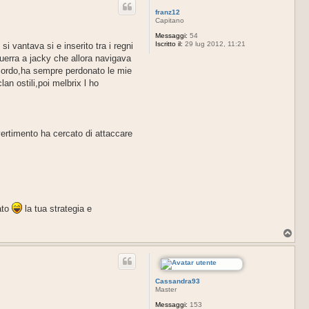
franz12
Capitano
Messaggi:
54
Iscritto il:
29 lug 2012, 11:21
i vantava si e inserito tra i regni
uerra a jacky che allora navigava
ccordo,ha sempre perdonato le mie
n ostili,poi melbrix l ho
ertimento ha cercato di attaccare
lato
la tua strategia e
T
o
p
Cassandra93
Master
Messaggi:
153