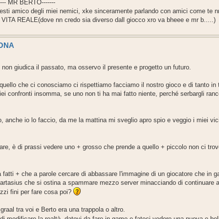
- MR BERTO-------
i amico degli miei nemici, xke sinceramente parlando con amici come te nn
ALE(dove nn credo sia diverso dall giocco xro va bheee e mr b.....)
SONA
non giudica il passato, ma osservo il presente e progetto un futuro.
ello che ci conosciamo ci rispettiamo facciamo il nostro gioco e di tanto in t
iei confronti insomma, se uno non ti ha mai fatto niente, perché serbargli ran
anche io lo faccio, da me la mattina mi sveglio apro spio e veggio i miei vicin
re, è di prassi vedere uno + grosso che prende a quello + piccolo non ci trov
a fatti + che a parole cercare di abbassare l'immagine di un giocatore che in g
 artasius che si ostina a spammare mezzo server minacciando di continuare a
zzi fini per fare cosa poi?
graal tra voi e Berto era una trappola o altro.
di modificare la realtà, datevi da fare in game e fateci vedere una nuova e be