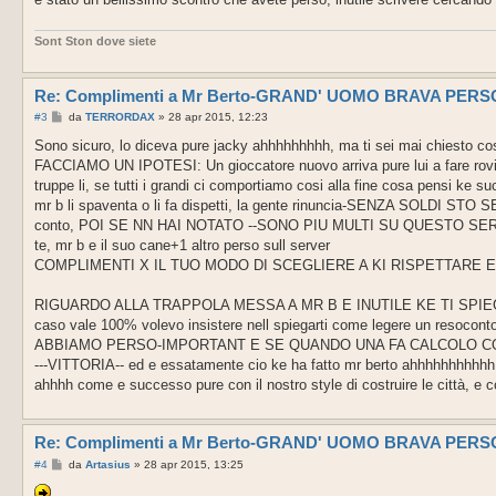
Sont Ston dove siete
Re: Complimenti a Mr Berto-GRAND' UOMO BRAVA PER
M
#3
da
TERRORDAX
»
28 apr 2015, 12:23
e
s
Sono sicuro, lo diceva pure jacky ahhhhhhhhh, ma ti sei mai chiesto co
s
FACCIAMO UN IPOTESI: Un gioccatore nuovo arriva pure lui a fare rov
a
g
truppe li, se tutti i grandi ci comportiamo cosi alla fine cosa pensi k
g
mr b li spaventa o li fa dispetti, la gente rinuncia-SENZA SOLDI STO 
i
o
conto, POI SE NN HAI NOTATO --SONO PIU MULTI SU QUESTO SERVER K
te, mr b e il suo cane+1 altro perso sull server
COMPLIMENTI X IL TUO MODO DI SCEGLIERE A KI RISPETTARE E
RIGUARDO ALLA TRAPPOLA MESSA A MR B E INUTILE KE TI SPIEGO 
caso vale 100% volevo insistere nell spiegarti come legere un resocont
ABBIAMO PERSO-IMPORTANT E SE QUANDO UNA FA CALCOLO CO
---VITTORIA-- ed e essatamente cio ke ha fatto mr berto ahhhhhhhhhhh, p
ahhhh come e successo pure con il nostro style di costruire le città,
Re: Complimenti a Mr Berto-GRAND' UOMO BRAVA PER
M
#4
da
Artasius
»
28 apr 2015, 13:25
e
s