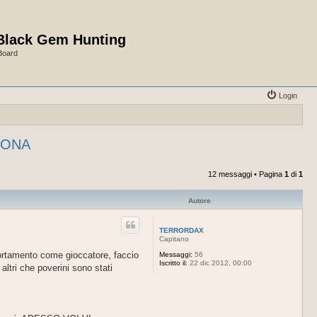
Black Gem Hunting
Board
Login
SONA
12 messaggi • Pagina
1
di
1
Autore
TERRORDAX
Capitano
portamento come gioccatore, faccio
Messaggi:
56
Iscritto il:
22 dic 2012, 00:00
altri che poverini sono stati