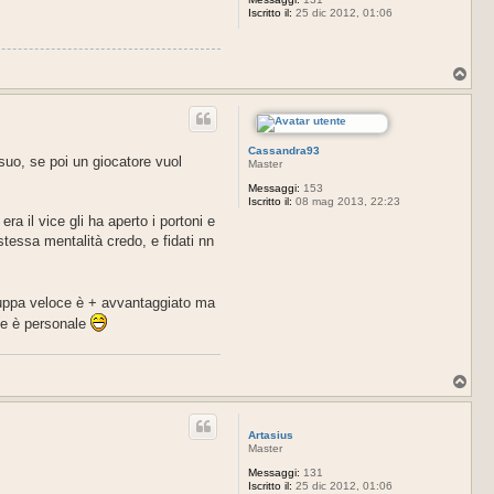
Iscritto il:
25 dic 2012, 01:06
T
o
p
Cassandra93
suo, se poi un giocatore vuol
Master
Messaggi:
153
Iscritto il:
08 mag 2013, 22:23
a il vice gli ha aperto i portoni e
stessa mentalità credo, e fidati nn
ruppa veloce è + avvantaggiato ma
ppe è personale
T
o
p
Artasius
Master
Messaggi:
131
Iscritto il:
25 dic 2012, 01:06