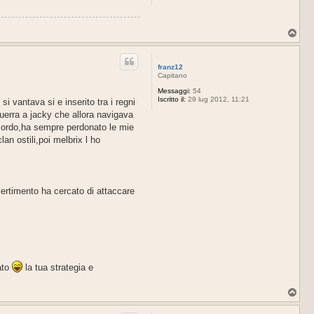
T
o
p
franz12
Capitano
Messaggi:
54
Iscritto il:
29 lug 2012, 11:21
i vantava si e inserito tra i regni
uerra a jacky che allora navigava
ccordo,ha sempre perdonato le mie
n ostili,poi melbrix l ho
ertimento ha cercato di attaccare
lato
la tua strategia e
T
o
p