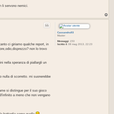
 li servono nemici.
T
o
p
Cassandra93
Master
Messaggi:
153
anto ci giriamo qualche report, in
Iscritto il:
08 mag 2013, 22:23
core,odio,disprezzo? non lo trovo
i nella speranza di piallargli un
o nulla di scorretto. mi suonerebbe
ame si distingue per il suo gioco
ll'infinito a meno che non vengano
lla battaglia come quella