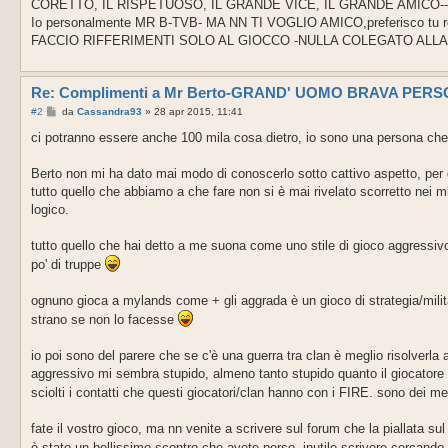
CORETTO, IL RISPETUOSO, IL GRANDE VICE, IL GRANDE AMICO----
Io personalmente MR B-TVB- MA NN TI VOGLIO AMICO,preferisco tu rest
FACCIO RIFFERIMENTI SOLO AL GIOCCO -NULLA COLEGATO ALLA VITA RE
Re: Complimenti a Mr Berto-GRAND' UOMO BRAVA PER
M
#2
da
Cassandra93
»
28 apr 2015, 11:41
e
s
ci potranno essere anche 100 mila cosa dietro, io sono una persona che 
s
a
g
Berto non mi ha dato mai modo di conoscerlo sotto cattivo aspetto, per qu
g
tutto quello che abbiamo a che fare non si è mai rivelato scorretto nei m
i
o
logico.
tutto quello che hai detto a me suona come uno stile di gioco aggressivo, 
po' di truppe
ognuno gioca a mylands come + gli aggrada è un gioco di strategia/milita
strano se non lo facesse
io poi sono del parere che se c'è una guerra tra clan è meglio risolverla 
aggressivo mi sembra stupido, almeno tanto stupido quanto il giocatore
sciolti i contatti che questi giocatori/clan hanno con i FIRE. sono dei me
fate il vostro gioco, ma nn venite a scrivere sul forum che la piallata sul 
è stato un bellissimo scontro che avete perso, inutile scrivere cercando 