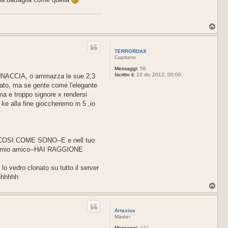
T
o
p
TERRORDAX
Capitano
Messaggi:
56
Iscritto il:
22 dic 2012, 00:00
MINNACCIA, o ammazza le sue 2,3
vato, ma se gente come l'elegante
a e troppo signore x rendersi
lla fine gioccheremo in 5 ,io
OSI COME SONO--E e nell tuo
a al mio amico--HAI RAGGIONE
o vedro clonato su tutto il server
hhhhhh
T
o
p
Artasius
Master
Messaggi:
131