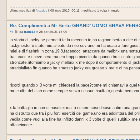
g
g
Ultima modifica di
Artasius
il 08 mag 2015, 00:11, modificato 1 volta in totale.
i
o
Re: Complimenti a Mr Berto-GRAND' UOMO BRAVA PER
M
#7
da
franz12
»
28 apr 2015, 15:09
e
s
la storia di jacky se permetti te la racconto io,ha ragione berto a dire d
s
jackynestor e stato mio alleato da neo sovrano,mi ha usato x fare guest e 
a
g
miei e di flashnk in zona 19 8,facendoci attaccare da melbrix una notte,
g
tra i caos e i neve nera ma ero troppo piccolo.da quando ho iniziato g
i
o
stronzate.ritorniamo a jacky melbrix,x me dopo il comportamento di jacky
straripiallato fin quando ha smesso jacky era grosso x me e ci ha pensat
ricordi quando x 3 volte mi chiedesti la pace?come mi chiamavi a quei 
me e altri del clan come sempre senza nessun risultato,questa persona v
x la battaglia io non ci riuscirei mai a essere cosi deciso a dire una gr
ha distrutto due tra i piu forti eserciti del game,uno era addirittura del pr
vedila come vuoi alla fine ha inflitto danni x 3 volte di quelli subiti,x 
affascinante