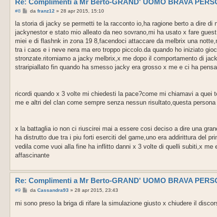
Re: Complimenti a Mr Berto-GRAND' UOMO BRAVA PER
M
#8
da
franz12
»
28 apr 2015, 15:10
e
s
la storia di jacky se permetti te la racconto io,ha ragione berto a dire d
s
jackynestor e stato mio alleato da neo sovrano,mi ha usato x fare guest e 
a
g
miei e di flashnk in zona 19 8,facendoci attaccare da melbrix una notte,
g
tra i caos e i neve nera ma ero troppo piccolo.da quando ho iniziato g
i
o
stronzate.ritorniamo a jacky melbrix,x me dopo il comportamento di jacky
straripiallato fin quando ha smesso jacky era grosso x me e ci ha pensat
ricordi quando x 3 volte mi chiedesti la pace?come mi chiamavi a quei 
me e altri del clan come sempre senza nessun risultato,questa persona v
x la battaglia io non ci riuscirei mai a essere cosi deciso a dire una gr
ha distrutto due tra i piu forti eserciti del game,uno era addirittura del pr
vedila come vuoi alla fine ha inflitto danni x 3 volte di quelli subiti,x 
affascinante
Re: Complimenti a Mr Berto-GRAND' UOMO BRAVA PER
M
#9
da
Cassandra93
»
28 apr 2015, 23:43
e
s
mi sono preso la briga di rifare la simulazione giusto x chiudere il discor
s
a