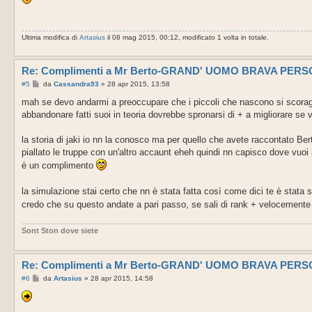
s
a
g
g
Ultima modifica di
Artasius
il 08 mag 2015, 00:12, modificato 1 volta in totale.
i
o
Re: Complimenti a Mr Berto-GRAND' UOMO BRAVA PER
M
#5
da
Cassandra93
»
28 apr 2015, 13:58
e
s
mah se devo andarmi a preoccupare che i piccoli che nascono si scoraggia
s
abbandonare fatti suoi in teoria dovrebbe spronarsi di + a migliorare se vu
a
g
g
la storia di jaki io nn la conosco ma per quello che avete raccontato Bert
i
o
piallato le truppe con un'altro accaunt eheh quindi nn capisco dove vuoi a
è un complimento
la simulazione stai certo che nn è stata fatta così come dici te è stata s
credo che su questo andate a pari passo, se sali di rank + velocemente e
Sont Ston dove siete
Re: Complimenti a Mr Berto-GRAND' UOMO BRAVA PER
M
#6
da
Artasius
»
28 apr 2015, 14:58
e
s
s
a