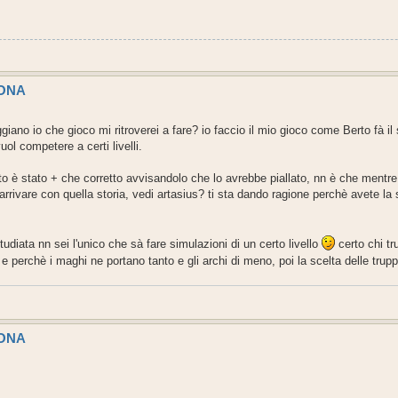
SONA
no io che gioco mi ritroverei a fare? io faccio il mio gioco come Berto fà il 
ol competere a certi livelli.
o è stato + che corretto avvisandolo che lo avrebbe piallato, nn è che mentre er
rrivare con quella storia, vedi artasius? ti sta dando ragione perchè avete la 
tudiata nn sei l'unico che sà fare simulazioni di un certo livello
certo chi t
 perchè i maghi ne portano tanto e gli archi di meno, poi la scelta delle tru
SONA