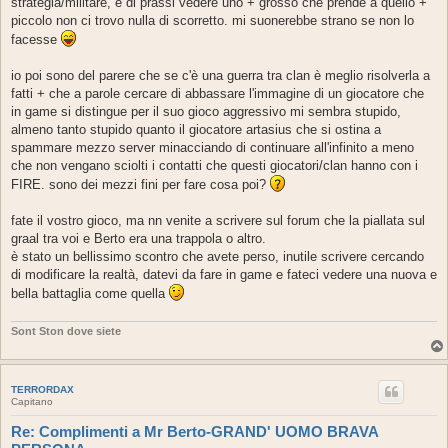
strategia/militare, è di prassi vedere uno + grosso che prende a quello +
piccolo non ci trovo nulla di scorretto. mi suonerebbe strano se non lo
facesse
io poi sono del parere che se c'è una guerra tra clan è meglio risolverla a
fatti + che a parole cercare di abbassare l'immagine di un giocatore che
in game si distingue per il suo gioco aggressivo mi sembra stupido,
almeno tanto stupido quanto il giocatore artasius che si ostina a
spammare mezzo server minacciando di continuare all'infinito a meno
che non vengano sciolti i contatti che questi giocatori/clan hanno con i
FIRE. sono dei mezzi fini per fare cosa poi?
fate il vostro gioco, ma nn venite a scrivere sul forum che la piallata sul
graal tra voi e Berto era una trappola o altro.
è stato un bellissimo scontro che avete perso, inutile scrivere cercando
di modificare la realtà, datevi da fare in game e fateci vedere una nuova e
bella battaglia come quella
Sont Ston dove siete
TERRORDAX
Capitano
Re: Complimenti a Mr Berto-GRAND' UOMO BRAVA