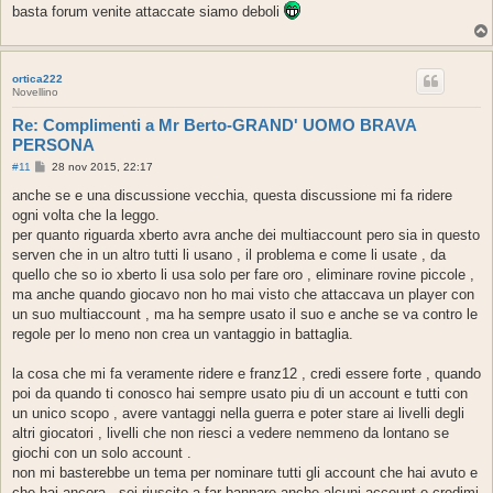
basta forum venite attaccate siamo deboli
ortica222
Novellino
Re: Complimenti a Mr Berto-GRAND' UOMO BRAVA
PERSONA
M
#11
28 nov 2015, 22:17
e
s
anche se e una discussione vecchia, questa discussione mi fa ridere
s
ogni volta che la leggo.
a
g
per quanto riguarda xberto avra anche dei multiaccount pero sia in questo
g
serven che in un altro tutti li usano , il problema e come li usate , da
i
o
quello che so io xberto li usa solo per fare oro , eliminare rovine piccole ,
ma anche quando giocavo non ho mai visto che attaccava un player con
un suo multiaccount , ma ha sempre usato il suo e anche se va contro le
regole per lo meno non crea un vantaggio in battaglia.
la cosa che mi fa veramente ridere e franz12 , credi essere forte , quando
poi da quando ti conosco hai sempre usato piu di un account e tutti con
un unico scopo , avere vantaggi nella guerra e poter stare ai livelli degli
altri giocatori , livelli che non riesci a vedere nemmeno da lontano se
giochi con un solo account .
non mi basterebbe un tema per nominare tutti gli account che hai avuto e
che hai ancora , sei riuscito a far bannare anche alcuni account e credimi