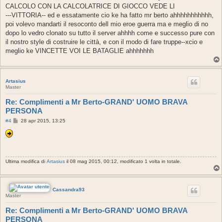
CALCOLO CON LA CALCOLATRICE DI GIOCCO VEDE LI
---VITTORIA-- ed e essatamente cio ke ha fatto mr berto ahhhhhhhhhhh,
poi volevo mandarti il resoconto dell mio eroe guerra ma e meglio di no
dopo lo vedro clonato su tutto il server ahhhh come e successo pure con
il nostro style di costruire le città, e con il modo di fare truppe--xcio e
meglio ke VINCETTE VOI LE BATAGLIE ahhhhhhh
Artasius
Master
Re: Complimenti a Mr Berto-GRAND' UOMO BRAVA
PERSONA
M
#4
28 apr 2015, 13:25
e
s
s
a
g
g
Ultima modifica di
Artasius
il 08 mag 2015, 00:12, modificato 1 volta in totale.
i
o
Cassandra93
Master
Re: Complimenti a Mr Berto-GRAND' UOMO BRAVA
PERSONA