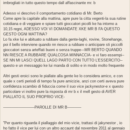
imbrogliati in tutto questo tempo dall affascinante mr. b
Adesso vi descrivo il comportamento cotidiano di Mr. Berto
Come apre la capitale alla mattina, apre pure la citta vegenti-la sua rutine
cotidiana e di veggiare e spiare tutti gioccatori picolli ke ha intorno a
10,15 regni, ADESSO VOI VI DOMANDATE XKE MR B FA QUESTO
GESTO OGNI MATTINA?
Lo fa xke lui e abituato a rubbare dalla gente-laghi, rovine, Stonehange,
poi il bello interviene quando nn riesce a rubbare o anticipare sti piccolli
gioccatori senza arteffati buoni o senza truppe---MR BERTO QUANDO
NN RIESCE A RUBBARE QUALCOSA MINNACCIA- e vi faro essempi--
SE NN MI LASCI QUELL LAGO PARTO CON TUTTO L'ESSERCITO--
questo e un messaggio ke lui manda di solito e in modo molto frequente
Altri gesti eroici sono le piallate alla gente ke lo considera amico, e con
quale x certi periodi di tempo fa pure amicizie, anzi con certi aveva pure
confidenza scambio di fiduccia come il suo vice jackynestor-e x questo
particolare vi inoltro pure la risposta di mr b x il mell gesto di AVER
PIALLATO IL SUO PROPRIO VICE-
---------------------------PAROLLE DI MR B------------
''Per quanto riguarda il piallaggio del mio vicie, trattasi di jakynestor , io
ho fatto il vice per lui con un altro accaunt dal novembre 2011 al gennaio