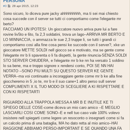
PERSONA
M
#3
28 apr 2015, 12:23
e
s
Sono sicuro, lo diceva pure jacky ahhhhhhhhh, ma ti sei mai chiesto
s
cosa succede con il server se tutti ci comportiamo come l'elegante mr
a
g
berto?
g
FACCIAMO UN IPOTESI: Un gioccatore nuovo arriva pure lui a fare
i
o
rovine liv5to e 6to, fa 2,3 soldatini, trova un lago--ARRIVA MR BERTO E
LO MINNACCIA, o ammazza le sue 2,3 truppe li, se tutti i grandi ci
comportiamo cosi alla fine cosa pensi ke succede con il server?, xke un
gioccatore METTE SOLDI nell giocco se e motivato, ma se gente come
l'elegante mr b li spaventa o li fa dispetti, la gente rinuncia-SENZA SOLDI
STO SERVER CHIUDERA, e l'elegante mr b ke nn ha versato 1 soldino
lo sa bene, ma e troppo signore x rendersi conto, POI SE NN HAI
NOTATO --SONO PIU MULTI SU QUESTO SERVER KE GENTE
VERRA--ma voi continuate a incoraggiare gente come mr b ke alla fine
gioccheremo in 5 ,io te, mr b e il suo cane+1 altro perso sull server
COMPLIMENTI X IL TUO MODO DI SCEGLIERE A KI RISPETTARE E
CON KI RISPETARTI
RIGUARDO ALLA TRAPPOLA MESSA A MR B E INUTILE KE TI
SPIEGO DELLE COSE-come diceva un mio caro amico --E MEGLIO
LASCIARLI COSI COME SONO--E e nell tuo caso vale 100% volevo
insistere nell spiegarti come legere un resoconto o insegnarti come si fa
un calcolo prima di una bataglia, MA ho dato retta al mio amico--HAI
RAGGIONE ABBIAMO PERSO-IMPORTANT E SE QUANDO UNA FA