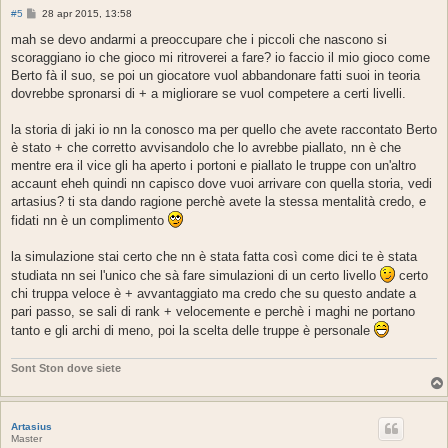
M
#5
28 apr 2015, 13:58
e
s
mah se devo andarmi a preoccupare che i piccoli che nascono si
s
scoraggiano io che gioco mi ritroverei a fare? io faccio il mio gioco come
a
g
Berto fà il suo, se poi un giocatore vuol abbandonare fatti suoi in teoria
g
dovrebbe spronarsi di + a migliorare se vuol competere a certi livelli.
i
o
la storia di jaki io nn la conosco ma per quello che avete raccontato Berto
è stato + che corretto avvisandolo che lo avrebbe piallato, nn è che
mentre era il vice gli ha aperto i portoni e piallato le truppe con un'altro
accaunt eheh quindi nn capisco dove vuoi arrivare con quella storia, vedi
artasius? ti sta dando ragione perchè avete la stessa mentalità credo, e
fidati nn è un complimento
la simulazione stai certo che nn è stata fatta così come dici te è stata
studiata nn sei l'unico che sà fare simulazioni di un certo livello
certo
chi truppa veloce è + avvantaggiato ma credo che su questo andate a
pari passo, se sali di rank + velocemente e perchè i maghi ne portano
tanto e gli archi di meno, poi la scelta delle truppe è personale
Sont Ston dove siete
Artasius
Master