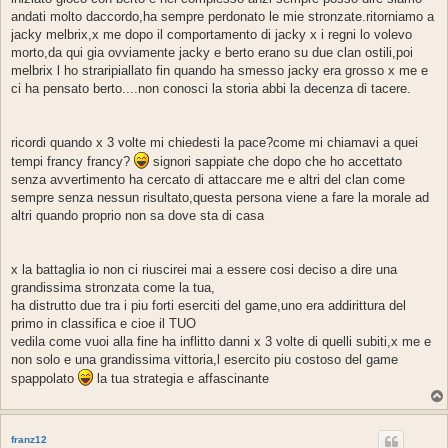
andati molto daccordo,ha sempre perdonato le mie stronzate.ritorniamo a
jacky melbrix,x me dopo il comportamento di jacky x i regni lo volevo
morto,da qui gia ovviamente jacky e berto erano su due clan ostili,poi
melbrix l ho straripiallato fin quando ha smesso jacky era grosso x me e
ci ha pensato berto....non conosci la storia abbi la decenza di tacere.
ricordi quando x 3 volte mi chiedesti la pace?come mi chiamavi a quei
tempi francy francy?
signori sappiate che dopo che ho accettato
senza avvertimento ha cercato di attaccare me e altri del clan come
sempre senza nessun risultato,questa persona viene a fare la morale ad
altri quando proprio non sa dove sta di casa
x la battaglia io non ci riuscirei mai a essere cosi deciso a dire una
grandissima stronzata come la tua,
ha distrutto due tra i piu forti eserciti del game,uno era addirittura del
primo in classifica e cioe il TUO
vedila come vuoi alla fine ha inflitto danni x 3 volte di quelli subiti,x me e
non solo e una grandissima vittoria,l esercito piu costoso del game
spappolato
la tua strategia e affascinante
franz12