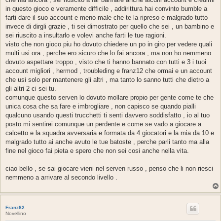
in questo gioco e veramente difficile , addirittura hai convinto bumble a
farti dare il suo account e meno male che te la ripreso e malgrado tutto
invece di dirgli grazie , ti sei dimostrato per quello che sei , un bambino e
sei riuscito a insultarlo e volevi anche farti le tue ragioni.
visto che non gioco piu ho dovuto chiedere un po in giro per vedere quali
multi usi ora , perche ero sicuro che lo fai ancora , ma non ho nemmeno
dovuto aspettare troppo , visto che ti hanno bannato con tutti e 3 i tuoi
account migliori , hermod , troubleding e franz12 che ormai e un account
che usi solo per mantenere gli altri , ma tanto lo sanno tutti che dietro a
gli altri 2 ci sei tu.
comunque questo serven lo dovuto mollare propio per gente come te che
unica cosa che sa fare e imbrogliare , non capisco se quando pialli
qualcuno usando questi trucchetti ti senti davvero soddisfatto , io al tuo
posto mi sentirei comunque un perdente e come se vado a giocare a
calcetto e la squadra avversaria e formata da 4 giocatori e la mia da 10 e
malgrado tutto ai anche avuto le tue batoste , perche parli tanto ma alla
fine nel gioco fai pieta e spero che non sei cosi anche nella vita.
ciao bello , se sai giocare vieni nel serven russo , penso che li non riesci
nemmeno a arrivare al secondo livello .
Franz82
Novellino