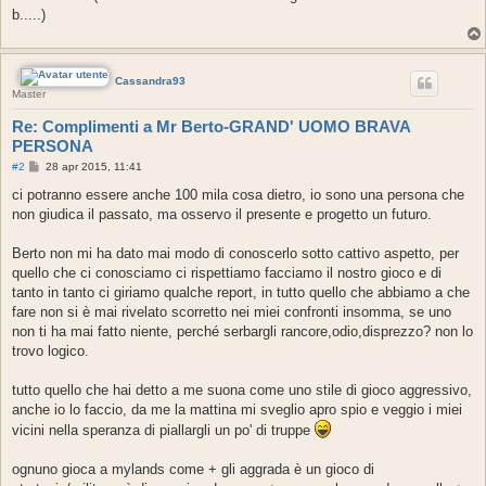
b.....)
Cassandra93
Master
Re: Complimenti a Mr Berto-GRAND' UOMO BRAVA
PERSONA
M
#2
28 apr 2015, 11:41
e
s
ci potranno essere anche 100 mila cosa dietro, io sono una persona che
s
non giudica il passato, ma osservo il presente e progetto un futuro.
a
g
g
Berto non mi ha dato mai modo di conoscerlo sotto cattivo aspetto, per
i
o
quello che ci conosciamo ci rispettiamo facciamo il nostro gioco e di
tanto in tanto ci giriamo qualche report, in tutto quello che abbiamo a che
fare non si è mai rivelato scorretto nei miei confronti insomma, se uno
non ti ha mai fatto niente, perché serbargli rancore,odio,disprezzo? non lo
trovo logico.
tutto quello che hai detto a me suona come uno stile di gioco aggressivo,
anche io lo faccio, da me la mattina mi sveglio apro spio e veggio i miei
vicini nella speranza di piallargli un po' di truppe
ognuno gioca a mylands come + gli aggrada è un gioco di