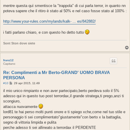
mentre questa quì smentisce la "trappola" di cui parla terror, in quanto nn
poteva sapere che il ritiro è stato al 50% e nel caso fosse stato al 100% :
http://www.your-rules.com/mylands/kalk- ... es/842882/
i fatti parlano chiaro, e con questo ho detto tutto
Sont Ston dove siete
franz12
Capitano
Re: Complimenti a Mr Berto-GRAND' UOMO BRAVA
PERSONA
M
#10
29 apr 2015, 11:49
e
s
il mio unico rimpianto e non aver partecipato,berto perdeva solo il 5%
s
adesso qui in questo tuo post terrordax,il grande stratega,ti prego,anzi ti
a
g
scongiuro,
g
attacca nuovamente
i
o
lord81 te hai perso molti punti onore e ti spiego xche,come nel tuo stile e
personaggio ti sei complimentato"giustamente"con berto x la battaglia,
segno di vittoria limpida e pulita
perche adesso ti sei allineato a terrordax il PERDENTE