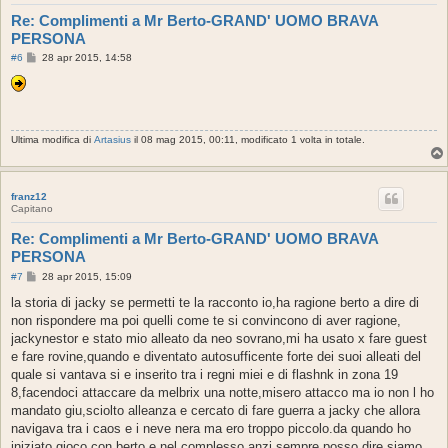
Re: Complimenti a Mr Berto-GRAND' UOMO BRAVA
PERSONA
M
#6
28 apr 2015, 14:58
e
s
s
a
g
g
Ultima modifica di
Artasius
il 08 mag 2015, 00:11, modificato 1 volta in totale.
i
o
franz12
Capitano
Re: Complimenti a Mr Berto-GRAND' UOMO BRAVA
PERSONA
M
#7
28 apr 2015, 15:09
e
s
la storia di jacky se permetti te la racconto io,ha ragione berto a dire di
s
non rispondere ma poi quelli come te si convincono di aver ragione,
a
g
jackynestor e stato mio alleato da neo sovrano,mi ha usato x fare guest
g
e fare rovine,quando e diventato autosufficente forte dei suoi alleati del
i
o
quale si vantava si e inserito tra i regni miei e di flashnk in zona 19
8,facendoci attaccare da melbrix una notte,misero attacco ma io non l ho
mandato giu,sciolto alleanza e cercato di fare guerra a jacky che allora
navigava tra i caos e i neve nera ma ero troppo piccolo.da quando ho
iniziato gioco con berto e nel complesso anzi sempre posso dire siamo