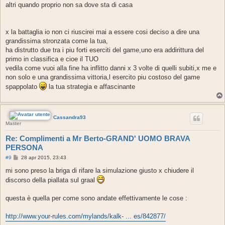
altri quando proprio non sa dove sta di casa
x la battaglia io non ci riuscirei mai a essere cosi deciso a dire una
grandissima stronzata come la tua,
ha distrutto due tra i piu forti eserciti del game,uno era addirittura del
primo in classifica e cioe il TUO
vedila come vuoi alla fine ha inflitto danni x 3 volte di quelli subiti,x me e
non solo e una grandissima vittoria,l esercito piu costoso del game
spappolato
la tua strategia e affascinante
Cassandra93
Master
Re: Complimenti a Mr Berto-GRAND' UOMO BRAVA
PERSONA
M
#9
28 apr 2015, 23:43
e
s
mi sono preso la briga di rifare la simulazione giusto x chiudere il
s
discorso della piallata sul graal
a
g
g
questa è quella per come sono andate effettivamente le cose :
i
o
http://www.your-rules.com/mylands/kalk- ... es/842877/