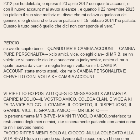
2012 poi ho deletato, e ripreso il 20 aprile 2012 con questo accaunt, e
con il nuovo accaunt mai avuto alleanze , e quando il 22 novembre 2013
ho piallato il suo vice melbriz mi disse che mi odiava o qualcosa del
genere, e io gli dissi che lo avrei piallato e il 15 febbraio 2014 l'ho piallato.
Questo è tutto perciò quello che dici non corrisponde al vero.''
PERCIO
se avette capito bene----QUANDO MR B CAMBIA ACCOUNT -- CAMBIA
PURE PERSONALITA--- xcio amici, vice, coleghi clan-- di MR B, se nn
volete ke vi succede cio ke e successo a jackynestor, amico di mr a
quale faceva da vice-- e meglio ke ogni volta ke mr b CAMBIA
ACCOUNT statte molto atenti, xke mr b CAMBIA PERSONALITA E
CERVELLO OGNI VOLTA KE CAMBIA ACCOUNT
VI RIPETTO HO POSTATO QUESTO MESSAGGIO X AIUTARVI A
CAPIRE MEGLIO---IL VOSTRO AMICO, COLEGA CLAN, E VICE A KI
FA DA VICE STI GG- IL GRANDE, IL CORETTO, IL RISPETUOSO, IL
GRANDE VICE, IL GRANDE AMICO----- MR BERTO-------
Io personalmente MR B-TVB- MA NN TI VOGLIO AMICO,preferisco tu
resti amico degli miei nemici, xke sinceramente parlando con amici come
te nn li servono nemici.
FACCIO RIFFERIMENTI SOLO AL GIOCCO -NULLA COLEGATO ALLA
VITA REALE(dove nn credo sia diverso dall giocco xro va bheee e mr