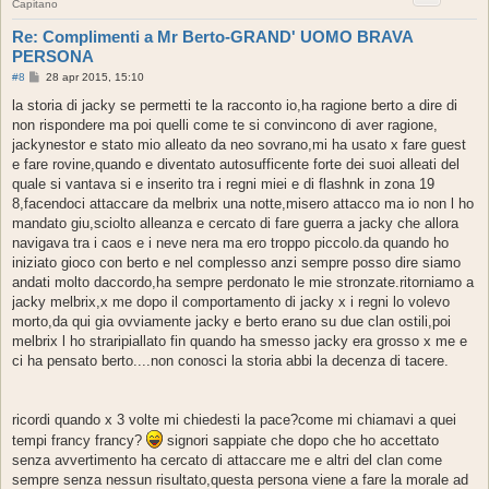
Capitano
Re: Complimenti a Mr Berto-GRAND' UOMO BRAVA
PERSONA
M
#8
28 apr 2015, 15:10
e
s
la storia di jacky se permetti te la racconto io,ha ragione berto a dire di
s
non rispondere ma poi quelli come te si convincono di aver ragione,
a
g
jackynestor e stato mio alleato da neo sovrano,mi ha usato x fare guest
g
e fare rovine,quando e diventato autosufficente forte dei suoi alleati del
i
o
quale si vantava si e inserito tra i regni miei e di flashnk in zona 19
8,facendoci attaccare da melbrix una notte,misero attacco ma io non l ho
mandato giu,sciolto alleanza e cercato di fare guerra a jacky che allora
navigava tra i caos e i neve nera ma ero troppo piccolo.da quando ho
iniziato gioco con berto e nel complesso anzi sempre posso dire siamo
andati molto daccordo,ha sempre perdonato le mie stronzate.ritorniamo a
jacky melbrix,x me dopo il comportamento di jacky x i regni lo volevo
morto,da qui gia ovviamente jacky e berto erano su due clan ostili,poi
melbrix l ho straripiallato fin quando ha smesso jacky era grosso x me e
ci ha pensato berto....non conosci la storia abbi la decenza di tacere.
ricordi quando x 3 volte mi chiedesti la pace?come mi chiamavi a quei
tempi francy francy?
signori sappiate che dopo che ho accettato
senza avvertimento ha cercato di attaccare me e altri del clan come
sempre senza nessun risultato,questa persona viene a fare la morale ad