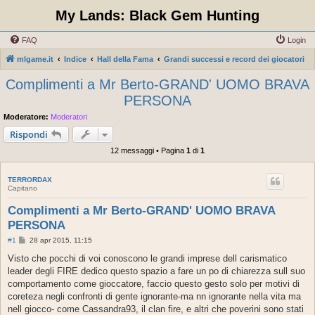
My Lands: Black Gem Hunting
FAQ
Login
mlgame.it
Indice
Hall della Fama
Grandi successi e record dei giocatori
Complimenti a Mr Berto-GRAND' UOMO BRAVA
PERSONA
Moderatore:
Moderatori
Rispondi
12 messaggi • Pagina
1
di
1
TERRORDAX
Capitano
Complimenti a Mr Berto-GRAND' UOMO BRAVA
PERSONA
M
#1
28 apr 2015, 11:15
e
s
Visto che pocchi di voi conoscono le grandi imprese dell carismatico
s
leader degli FIRE dedico questo spazio a fare un po di chiarezza sull suo
a
g
comportamento come gioccatore, faccio questo gesto solo per motivi di
g
coreteza negli confronti di gente ignorante-ma nn ignorante nella vita ma
i
o
nell giocco- come Cassandra93, il clan fire, e altri che poverini sono stati