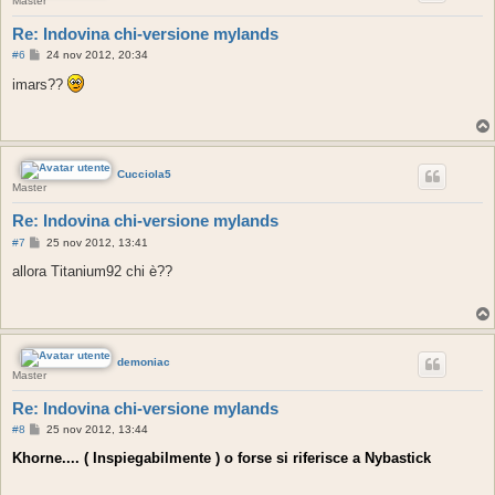
Master
Re: Indovina chi-versione mylands
M
#6
24 nov 2012, 20:34
e
s
imars??
s
a
g
g
i
o
Cucciola5
Master
Re: Indovina chi-versione mylands
M
#7
25 nov 2012, 13:41
e
s
allora Titanium92 chi è??
s
a
g
g
i
o
demoniac
Master
Re: Indovina chi-versione mylands
M
#8
25 nov 2012, 13:44
e
s
Khorne.... ( Inspiegabilmente ) o forse si riferisce a Nybastick
s
a
g