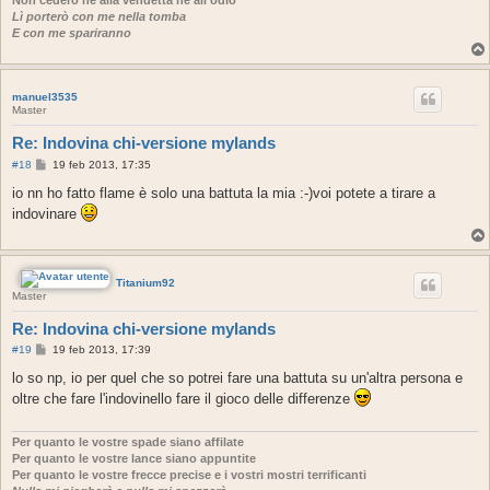
Non cederò né alla vendetta né all'odio
Lì porterò con me nella tomba
E con me spariranno
manuel3535
Master
Re: Indovina chi-versione mylands
M
#18
19 feb 2013, 17:35
e
s
io nn ho fatto flame è solo una battuta la mia :-)voi potete a tirare a
s
indovinare
a
g
g
i
o
Titanium92
Master
Re: Indovina chi-versione mylands
M
#19
19 feb 2013, 17:39
e
s
lo so np, io per quel che so potrei fare una battuta su un'altra persona e
s
oltre che fare l'indovinello fare il gioco delle differenze
a
g
g
i
Per quanto le vostre spade siano affilate
o
Per quanto le vostre lance siano appuntite
Per quanto le vostre frecce precise e i vostri mostri terrificanti