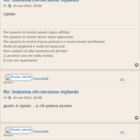
M
#2
24 nov 2012, 20:04
e
s
ciprian
s
a
g
g
i
Per quanto le vostre spade siano affilate
o
Per quanto le vostre lance siano appuntite
Per quanto le vostre frecce precise e i vostri mostri terrificanti
Nulla mi piegherà e nulla mi spezzerà
Non cederò né alla vendetta né all'odio
Lì porterò con me nella tomba
E con me spariranno
Cucciola5
Master
Re: Indovina chi-versione mylands
M
#3
24 nov 2012, 20:09
e
s
giusto è ciprian....e chi poteva essere
s
a
g
g
i
o
Cucciola5
Master