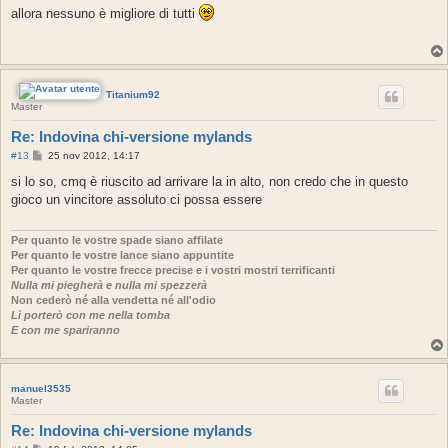
s
allora nessuno è migliore di tutti
s
a
g
g
i
o
Titanium92
Master
Re: Indovina chi-versione mylands
M
#13
25 nov 2012, 14:17
e
s
si lo so, cmq è riuscito ad arrivare la in alto, non credo che in questo
s
gioco un vincitore assoluto ci possa essere
a
g
g
i
Per quanto le vostre spade siano affilate
o
Per quanto le vostre lance siano appuntite
Per quanto le vostre frecce precise e i vostri mostri terrificanti
Nulla mi piegherà e nulla mi spezzerà
Non cederò né alla vendetta né all'odio
Lì porterò con me nella tomba
E con me spariranno
manuel3535
Master
Re: Indovina chi-versione mylands