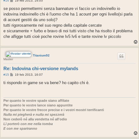
M
#14
19 feb 2013, 14:05
e
s
se posso permettermi senza bannature vi faccio un indovinello io
s
indovina indovinello chi è l'uomo che ha 1 acount per ogni livello(si parla
a
g
di acount gestiti da uno solo)?
g
tutti rigorosamente nel suo regno della capitale cercate
i
o
e sicuramente + furbo e bravo di noi tutti visto che ha risolto il problema
che afligge tutti cioè poche rovine lv5 lv6 e tante rovine lv piccolo
Titanium92
Master
Re: Indovina chi-versione mylands
M
#15
19 feb 2013, 16:07
e
s
ti rispondo in game se va bene? ho capito chi è.
s
a
g
g
i
Per quanto le vostre spade siano affilate
o
Per quanto le vostre lance siano appuntite
Per quanto le vostre frecce precise e i vostri mostri terrificanti
Nulla mi piegherà e nulla mi spezzerà
Non cederò né alla vendetta né all'odio
Lì porterò con me nella tomba
E con me spariranno