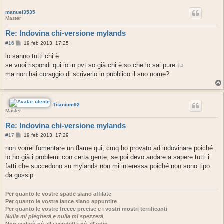
manuel3535
Master
Re: Indovina chi-versione mylands
M
#16
19 feb 2013, 17:25
e
s
lo sanno tutti chi è
s
se vuoi rispondi qui io in pvt so già chi è so che lo sai pure tu
a
g
ma non hai coraggio di scriverlo in pubblico il suo nome?
g
i
o
Titanium92
Master
Re: Indovina chi-versione mylands
M
#17
19 feb 2013, 17:29
e
s
non vorrei fomentare un flame qui, cmq ho provato ad indovinare poiché
s
io ho già i problemi con certa gente, se poi devo andare a sapere tutti i
a
g
fatti che succedono su mylands non mi interessa poiché non sono tipo
g
da gossip
i
o
Per quanto le vostre spade siano affilate
Per quanto le vostre lance siano appuntite
Per quanto le vostre frecce precise e i vostri mostri terrificanti
Nulla mi piegherà e nulla mi spezzerà