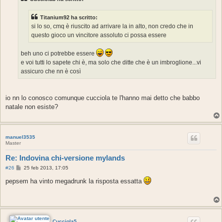
a
g
g
Titanium92 ha scritto:
i
o
si lo so, cmq è riuscito ad arrivare la in alto, non credo che in
questo gioco un vincitore assoluto ci possa essere
beh uno ci potrebbe essere
e voi tutti lo sapete chi è, ma solo che ditte che è un imbroglione...vi
assicuro che nn è così
io nn lo conosco comunque cucciola te l'hanno mai detto che babbo
natale non esiste?
manuel3535
Master
Re: Indovina chi-versione mylands
M
#26
25 feb 2013, 17:05
e
s
pepsem ha vinto megadrunk la risposta essatta
s
a
g
g
i
o
Cucciola5