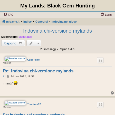
My Lands: Black Gem Hunting
FAQ
Login
mlgame.it
Indice
Concorsi
Indovina nel gioco
Indovina chi-versione mylands
Moderatore:
Moderatori
Rispondi
29 messaggi • Pagina
1
di
1
Cucciola5
Master
Re: Indovina chi-versione mylands
M
#1
24 nov 2012, 19:58
e
s
infinit?
s
a
g
g
i
o
Titanium92
Master
Re: Indovina chi-versione mylands