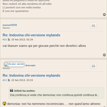
Nulla mi piegherà e nulla mi spezzerà
Non cederò né alla vendetta né all'odio
Lì porterò con me nella tomba
E con me spariranno
manuel3535
Master
Re: Indovina chi-versione mylands
M
#20
20 feb 2013, 02:29
e
s
vai titanum siamo qui per giocare perchè non divertirci allora
s
a
g
g
i
o
dracopis
Master
Re: Indovina chi-versione mylands
M
#21
22 feb 2013, 20:23
e
s
s
Infinit ha scritto:
a
g
Dai,continua,si vede che demoniac non continua,quindi continua te..
g
i
o
demoniac non ha nemmeno incominciato.... non quest'anno almeno