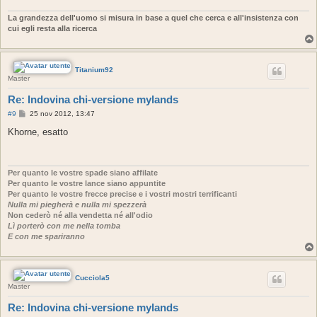
g
i
La grandezza dell'uomo si misura in base a quel che cerca e all'insistenza con
o
cui egli resta alla ricerca
Titanium92
Master
Re: Indovina chi-versione mylands
M
#9
25 nov 2012, 13:47
e
s
Khorne, esatto
s
a
g
g
i
Per quanto le vostre spade siano affilate
o
Per quanto le vostre lance siano appuntite
Per quanto le vostre frecce precise e i vostri mostri terrificanti
Nulla mi piegherà e nulla mi spezzerà
Non cederò né alla vendetta né all'odio
Lì porterò con me nella tomba
E con me spariranno
Cucciola5
Master
Re: Indovina chi-versione mylands