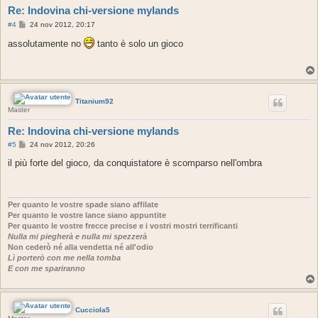
Re: Indovina chi-versione mylands
M
#4
24 nov 2012, 20:17
e
s
assolutamente no
tanto è solo un gioco
s
a
g
g
i
o
Titanium92
Master
Re: Indovina chi-versione mylands
M
#5
24 nov 2012, 20:26
e
s
il più forte del gioco, da conquistatore è scomparso nell'ombra
s
a
g
g
i
Per quanto le vostre spade siano affilate
o
Per quanto le vostre lance siano appuntite
Per quanto le vostre frecce precise e i vostri mostri terrificanti
Nulla mi piegherà e nulla mi spezzerà
Non cederò né alla vendetta né all'odio
Lì porterò con me nella tomba
E con me spariranno
Cucciola5