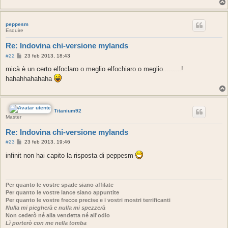
peppesm
Esquire
Re: Indovina chi-versione mylands
M
#22
23 feb 2013, 18:43
e
s
micà è un certo elfoclaro o meglio elfochiaro o meglio.........!
s
hahahhahahaha
a
g
g
i
o
Titanium92
Master
Re: Indovina chi-versione mylands
M
#23
23 feb 2013, 19:46
e
s
infinit non hai capito la risposta di peppesm
s
a
g
g
i
Per quanto le vostre spade siano affilate
o
Per quanto le vostre lance siano appuntite
Per quanto le vostre frecce precise e i vostri mostri terrificanti
Nulla mi piegherà e nulla mi spezzerà
Non cederò né alla vendetta né all'odio
Lì porterò con me nella tomba