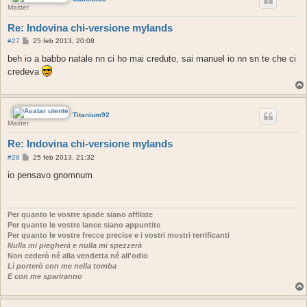
Master
Re: Indovina chi-versione mylands
M
#27
25 feb 2013, 20:08
e
s
beh io a babbo natale nn ci ho mai creduto, sai manuel io nn sn te che ci
s
credeva
a
g
g
i
o
Titanium92
Master
Re: Indovina chi-versione mylands
M
#28
25 feb 2013, 21:32
e
s
io pensavo gnomnum
s
a
g
g
i
Per quanto le vostre spade siano affilate
o
Per quanto le vostre lance siano appuntite
Per quanto le vostre frecce precise e i vostri mostri terrificanti
Nulla mi piegherà e nulla mi spezzerà
Non cederò né alla vendetta né all'odio
Lì porterò con me nella tomba
E con me spariranno