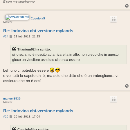
E con me spariranno
Cucciola5
Master
Re: Indovina chi-versione mylands
M
#24
23 feb 2013, 21:25
e
s
s
Titanium92 ha scritto:
a
g
si lo so, cmq è riuscito ad arrivare la in alto, non credo che in questo
g
gioco un vincitore assoluto ci possa essere
i
o
beh uno ci potrebbe essere
e voi tutti lo sapete chi è, ma solo che ditte che è un imbroglione...vi
assicuro che nn è così
manuel3535
Master
Re: Indovina chi-versione mylands
M
#25
25 feb 2013, 17:04
e
s
s
Cucciola5 ha scritto: