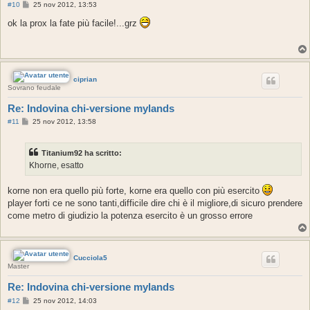
M
#10
25 nov 2012, 13:53
e
s
ok la prox la fate più facile!...grz
s
a
g
g
i
o
ciprian
Sovrano feudale
Re: Indovina chi-versione mylands
M
#11
25 nov 2012, 13:58
e
s
s
Titanium92 ha scritto:
a
g
Khorne, esatto
g
i
o
korne non era quello più forte, korne era quello con più esercito
player forti ce ne sono tanti,difficile dire chi è il migliore,di sicuro prendere
come metro di giudizio la potenza esercito è un grosso errore
Cucciola5
Master
Re: Indovina chi-versione mylands
M
#12
25 nov 2012, 14:03
e