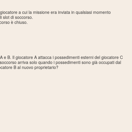
 giocatore a cui la missione era inviata in qualsiasi momento
 slot di soccorso.
ccorso è chiuso.
i A e B. Il giocatore A attacca i possedimenti esterni del giocatore C
e soccorso arriva solo quando i possedimenti sono già occupati dal
ocatore B al nuovo proprietario?