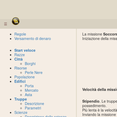
☰
Regole
La missione
Soccor
Versamento di denaro
Iniziazione della mis
Start veloce
Razze
Città
Borghi
Risorse
Perle Nere
Popolazione
Edifici
Porta
Velocità della miss
Mercato
Asta
Truppe
Stipendio
. Le trupp
Descrizione
possedimento.
Parametri
Più lenta è la veloci
Scienze
Inviando la missione
Descrizione delle scienze