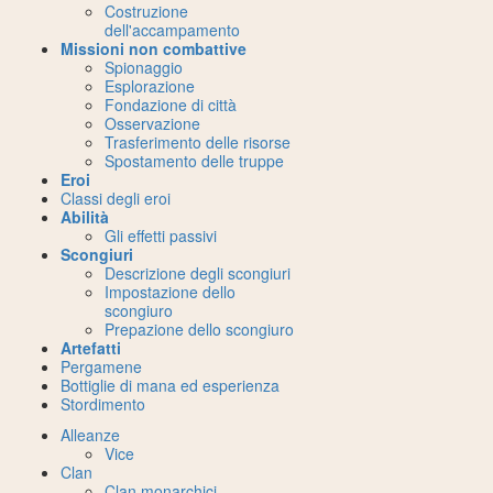
Costruzione
dell'accampamento
Missioni non combattive
Spionaggio
Esplorazione
Fondazione di città
Osservazione
Trasferimento delle risorse
Spostamento delle truppe
Eroi
Classi degli eroi
Abilità
Gli effetti passivi
Scongiuri
Descrizione degli scongiuri
Impostazione dello
scongiuro
Prepazione dello scongiuro
Artefatti
Pergamene
Bottiglie di mana ed esperienza
Stordimento
Alleanze
Vice
Clan
Clan monarchici