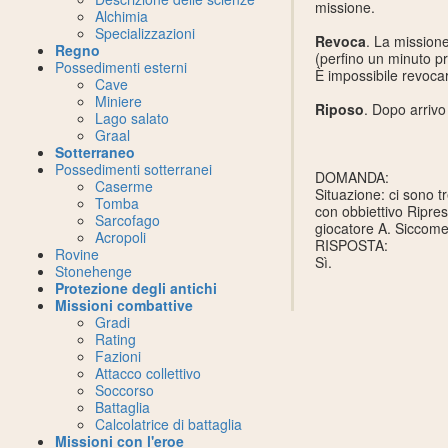
missione.
Alchimia
Specializzazioni
Revoca
. La missione
Regno
(perfino un minuto p
Possedimenti esterni
È impossibile revocar
Cave
Miniere
Riposo
. Dopo arrivo
Lago salato
Graal
Sotterraneo
Possedimenti sotterranei
DOMANDA:
Caserme
Situazione: ci sono tr
Tomba
con obbiettivo Ripres
Sarcofago
giocatore A. Siccome 
Acropoli
RISPOSTA:
Rovine
Sì.
Stonehenge
Protezione degli antichi
Missioni combattive
Gradi
Rating
Fazioni
Attacco collettivo
Soccorso
Battaglia
Calcolatrice di battaglia
Missioni con l'eroe