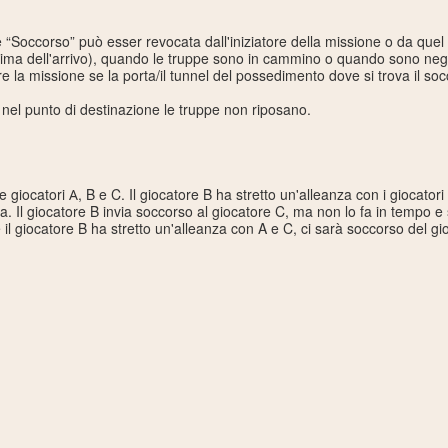
 “Soccorso” può esser revocata dall'iniziatore della missione o da quel
rima dell'arrivo), quando le truppe sono in cammino o quando sono negli
e la missione se la porta/il tunnel del possedimento dove si trova il so
 nel punto di destinazione le truppe non riposano.
e giocatori А, B e C. Il giocatore B ha stretto un'alleanza con i giocator
a. Il giocatore B invia soccorso al giocatore C, ma non lo fa in tempo 
il giocatore B ha stretto un'alleanza con A e C, ci sarà soccorso del gi