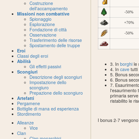
Costruzione
dell'accampamento
-50%
Missioni non combattive
Spionaggio
+70%
Esplorazione
Fondazione di città
-50%
Osservazione
Trasferimento delle risorse
Spostamento delle truppe
Eroi
Classi degli eroi
Abilità
3. In
borghi
le 
Gli effetti passivi
4. In
cave
tutti
Scongiuri
5. Bonus seco
Descrizione degli scongiuri
6. Bonus seco
Impostazione dello
7. Esaurimento 
scongiuro
l'esaurimento t
Prepazione dello scongiuro
primaria serve d
Artefatti
ristabilito le r
Pergamene
Bottiglie di mana ed esperienza
Stordimento
I bonus 2-7 vengono r
Alleanze
Vice
Clan
Clan monarchici