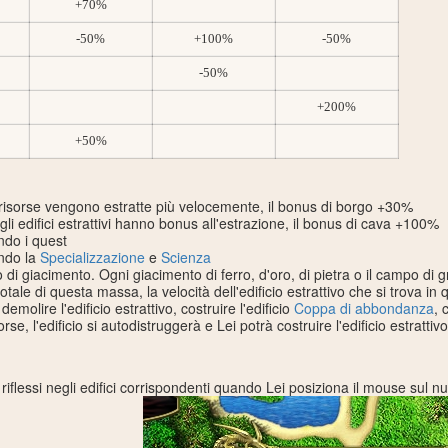
+70%
-50%
+100%
-50%
-50%
+200%
+50%
risorse vengono estratte più velocemente, il bonus di borgo +30%
 gli edifici estrattivi hanno bonus all'estrazione, il bonus di cava +100%
ndo i quest
ndo la
Specializzazione
e
Scienza
di giacimento. Ogni giacimento di ferro, d'oro, di pietra o il campo di 
otale di questa massa, la velocità dell'edificio estrattivo che si trova in
emolire l'edificio estrattivo, costruire l'edificio
Coppa di abbondanza
, 
isorse, l'edificio si autodistruggerà e Lei potrà costruire l'edificio estrattivo 
iflessi negli edifici corrispondenti quando Lei posiziona il mouse sul 