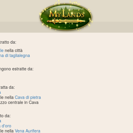
ratto da:
le
nella città
a di taglialegna
gono estratte da:
atta da:
a
le nella
Cava di pietra
azzo centrale in Cava
to da:
a
 d'oro
le nella
Vena Aurifera