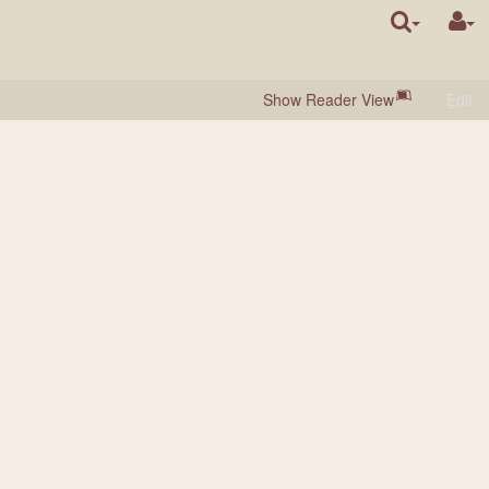
Show Reader View
E
dit