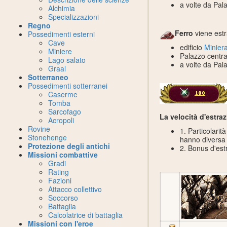
a volte da Pal
Alchimia
Specializzazioni
Regno
Ferro
viene estr
Possedimenti esterni
Cave
edificio
Miniera
Miniere
Palazzo centra
Lago salato
a volte da Pal
Graal
Sotterraneo
Possedimenti sotterranei
Caserme
Tomba
Sarcofago
La velocità d'estra
Acropoli
Rovine
1. Particolarit
Stonehenge
hanno diversa v
Protezione degli antichi
2. Bonus d'est
Missioni combattive
Gradi
Rating
Fazioni
Attacco collettivo
Soccorso
Battaglia
Calcolatrice di battaglia
Missioni con l'eroe