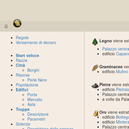
☰
Regole
Legno
viene est
Versamento di denaro
Palazzo centra
edificio
Capann
Start veloce
Razze
Città
Graminacee
ven
Borghi
edificio
Mulino
Risorse
Perle Nere
Pietra
viene estr
Popolazione
edificio
Pietrai
Edifici
Palazzo centra
Porta
a volte da Pal
Mercato
Asta
Truppe
Oro
viene estrat
Descrizione
edificio
Botteg
Parametri
edificio
Miniera
Scienze
Palazzo centra
Descrizione delle scienze